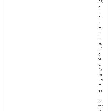
άδ
α
–
Pr
e
mi
u
m
κο
πέ
ς
γι
α
“p
ro
ud
m
ea
t
ea
ter