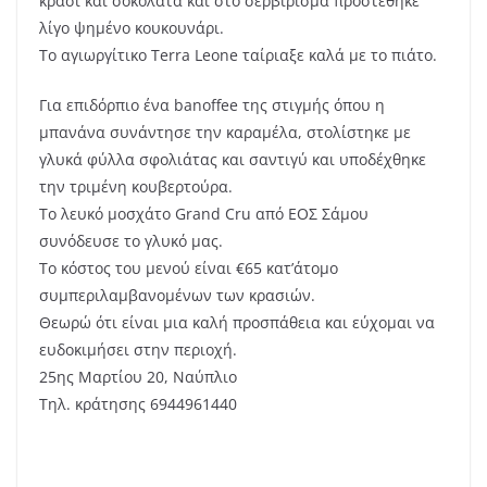
κρασί και σοκολάτα και στο σερβίρισμα προστέθηκε
λίγο ψημένο κουκουνάρι.
Το αγιωργίτικο Terra Leone ταίριαξε καλά με το πιάτο.
Για επιδόρπιο ένα banoffee της στιγμής όπου η
μπανάνα συνάντησε την καραμέλα, στολίστηκε με
γλυκά φύλλα σφολιάτας και σαντιγύ και υποδέχθηκε
την τριμένη κουβερτούρα.
Το λευκό μοσχάτο Grand Cru από ΕΟΣ Σάμου
συνόδευσε το γλυκό μας.
Το κόστος του μενού είναι €65 κατ’άτομο
συμπεριλαμβανομένων των κρασιών.
Θεωρώ ότι είναι μια καλή προσπάθεια και εύχομαι να
ευδοκιμήσει στην περιοχή.
25ης Μαρτίου 20, Ναύπλιο
Τηλ. κράτησης 6944961440