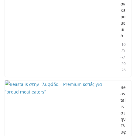
ον
Κε
ρα
με
ικ
ό
10
/0
7/
20
26
Be
as
tal
is
στ
ην
Γλ
υφ