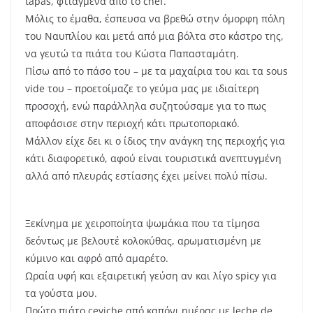
tapas, φτιαγμένα από το chef.
Μόλις το έμαθα, έσπευσα να βρεθώ στην όμορφη πόλη
του Ναυπλίου και μετά από μια βόλτα στο κάστρο της,
να γευτώ τα πιάτα του Κώστα Παπασταμάτη.
Πίσω από το πάσο του – με τα μαχαίρια του και τα sous
vide του – προετοίμαζε το γεύμα μας με ιδιαίτερη
προσοχή, ενώ παράλληλα συζητούσαμε για το πως
αποφάσισε στην περιοχή κάτι πρωτοποριακό.
Μάλλον είχε δει κι ο ίδιος την ανάγκη της περιοχής για
κάτι διαφορετικό, αφού είναι τουριστικά ανεπτυγμένη
αλλά από πλευράς εστίασης έχει μείνει πολύ πίσω.
Ξεκίνημα με χειροποίητα ψωμάκια που τα τίμησα
δεόντως με βελουτέ κολοκύθας, αρωματισμένη με
κύμινο και αφρό από αμαρέτο.
Ωραία υφή και εξαιρετική γεύση αν και λίγο spicy για
τα γούστα μου.
Πρώτο πιάτο ceviche από καπόνι ημέρας με leche de