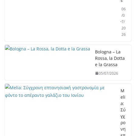
s”
06
/0
7/
20
26
Bologna – La
Rossa, la Dotta
e la Grassa
05/07/2026
M
eli
a:
Σύ
γχ
ρο
νη
επ