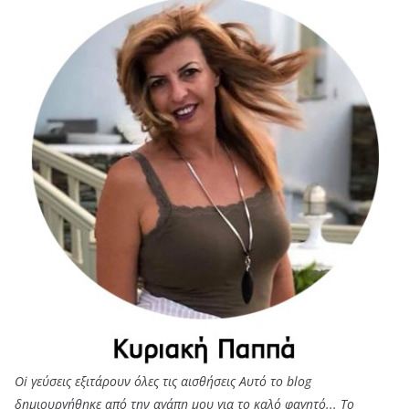
Oi γεύσεις εξιτάρουν όλες τις αισθήσεις Αυτό το blog
δημιουργήθηκε από την αγάπη μου για το καλό φαγητό... Tο
φαγητό για μένα δεν είναι ανάγκη, είναι απόλαυση!! Ψάχνω σε κάθε
γωνιά της Ελλάδος και του εξωτερικού, γεύσεις που απογειώνουν
τις αισθήσεις. Ότι είναι αυθεντικό, δημιουργικό, από την ταβέρνα
σε κάποιο ορεινό χωριό μέχρι ένα καλό εστιατόριο με διακρίσεις.
Αυτό που μοιραζόμουν ως τώρα με τους δικούς μου ανθρώπους,
θέλησα να το κάνω γνωστό σε όλους όσοι μοιράζονται το ίδιο
πάθος με μένα.