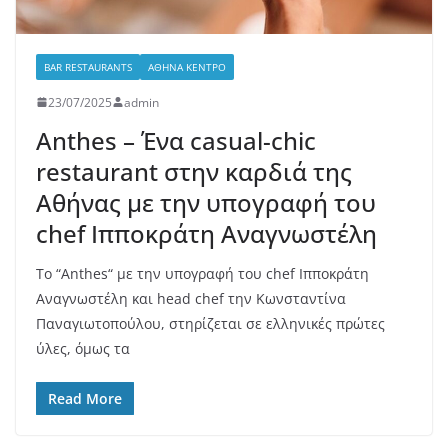
BAR RESTAURANTS
ΑΘΉΝΑ ΚΈΝΤΡΟ
23/07/2025
admin
Anthes – Ένα casual-chic
restaurant στην καρδιά της
Αθήνας με την υπογραφή του
chef Ιπποκράτη Αναγνωστέλη
Το “Anthes“ με την υπογραφή του chef Ιπποκράτη
Αναγνωστέλη και head chef την Κωνσταντίνα
Παναγιωτοπούλου, στηρίζεται σε ελληνικές πρώτες
ύλες, όμως τα
Read More