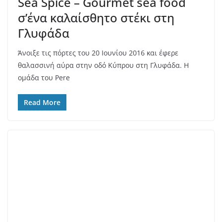
BAR RESTAURANTS
ΒΌΡΕΙΑ ΠΡΟΆΣΤΙΑ
29/09/2017
admin
Nice n Easy! Το all-day που κάνει
τη διαφορά!