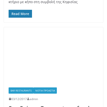
BAR RESTAURANTS
ΝΌΤΙΑ ΠΡΟΆΣΤΙΑ
03/12/2017
admin
Sea Spice – Gourmet sea food
σ’ένα καλαίσθητο στέκι στη
Γλυφάδα
Άνοιξε τις πόρτες του 20 Ιουνίου 2016 και έφερε
θαλασσινή αύρα στην οδό Κύπρου στη Γλυφάδα. Η
ομάδα του Pere
Read More