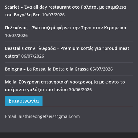
Melia: Σύγχρονη επτανησιακή γαστρονομία με φόντο το
απέραντο γαλάζιο του Ιονίου
30/06/2026
Επικοινωνία
Email: aisthiseongefseis@gmail.com
Πνευματικά Δικαιώματα © 2026
ΑΙΣΘΗΣΕΩΝ ΓΕΥΣΕΙΣ
. Τα
πνευματικά δικαιώματα προστατεύονται.
Θέμα:
ColorMag
από ThemeGrill. Κατασκευασμένο με
WordPress
.