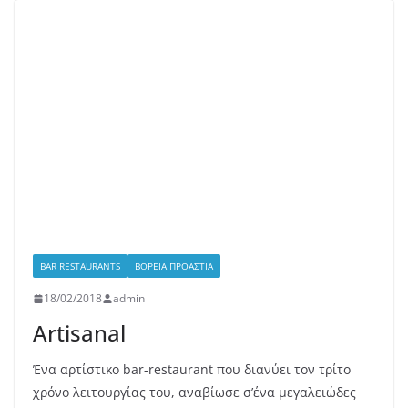
BAR RESTAURANTS
ΒΌΡΕΙΑ ΠΡΟΆΣΤΙΑ
18/02/2018
admin
Artisanal
Ένα αρτίστικο bar-restaurant που διανύει τον τρίτο
χρόνο λειτουργίας του, αναβίωσε σ’ένα μεγαλειώδες
κτήριο με κήπο στη συμβολή της Κηφισίας
Read More