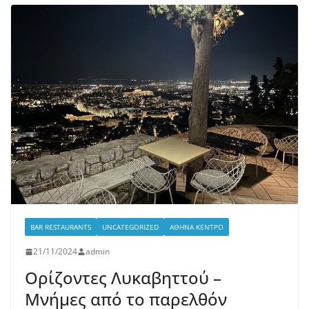
BAR RESTAURANTS
UNCATEGORIZED
ΑΘΉΝΑ ΚΈΝΤΡΟ
21/11/2024
admin
Ορίζοντες Λυκαβηττού –
Μνήμες από το παρελθόν