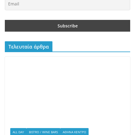
ALL DAY
BISTRO / WINE BARS
ΑΘΉΝΑ ΚΈΝΤΡΟ
Scarlet – Ένα all day restaurant
στο Γαλάτσι με επιμέλεια του
Βαγγέλη Βέη
10/07/2026
admin
Το Scarlet άνοιξε πριν λίγους μήνες στο Γαλάτσι και τα
πιάτα φέρουν την υπογραφή του Βαγγέλη Βέη. Εδώ οι
εντυπώσεις