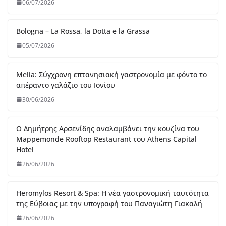
Ο Δημήτρης Αρσενίδης αναλαμβάνει την κουζίνα του
Mappemonde Rooftop Restaurant του Athens Capital
Hotel
26/06/2026
Heromylos Resort & Spa: Η νέα γαστρονομική ταυτότητα
της Εύβοιας με την υπογραφή του Παναγιώτη Γιακαλή
26/06/2026
Thirio – Η ελληνική κουζίνα αλλιώς, από τον chef Θωμά
Μάτσα
07/06/2026
Blue Fish – Εκλεκτή ψαροφαγία πάνω στην θάλασσα από
τον chef Γιώργο Οικονομίδη
07/06/2026