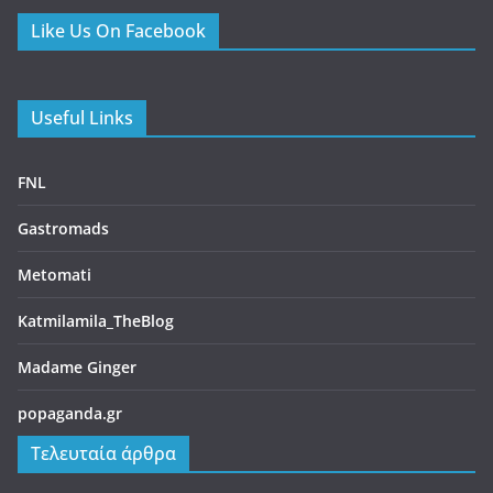
Metomati
Katmilamila_TheBlog
Madame Ginger
popaganda.gr
Τελευταία άρθρα
Scarlet – Ένα all day restaurant στο Γαλάτσι με επιμέλεια
του Βαγγέλη Βέη
10/07/2026
Πελεκάνος – Ένα ουζερί φέρνει την Τήνο στον Κεραμεικό
10/07/2026
Beastalis στην Γλυφάδα – Premium κοπές για “proud meat
eaters”
06/07/2026
Bologna – La Rossa, la Dotta e la Grassa
05/07/2026