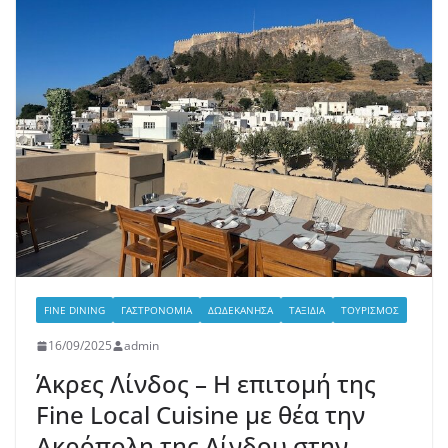
FINE DINING
ΓΑΣΤΡΟΝΟΜΊΑ
ΔΩΔΕΚΆΝΗΣΑ
ΤΑΞΊΔΙΑ
ΤΟΥΡΙΣΜΌΣ
16/09/2025
admin
Άκρες Λίνδος – Η επιτομή της
Fine Local Cuisine με θέα την
Ακρόπολη της Λίνδου στην