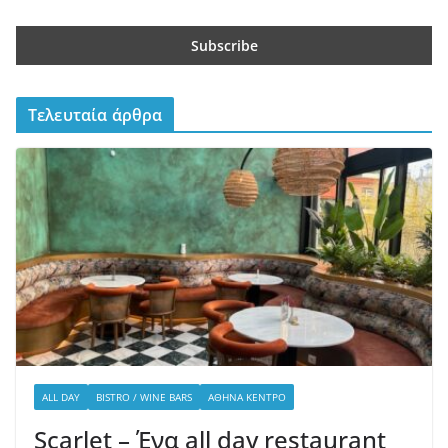
Τελευταία άρθρα
ALL DAY
BISTRO / WINE BARS
ΑΘΉΝΑ ΚΈΝΤΡΟ
Scarlet – Ένα all day restaurant