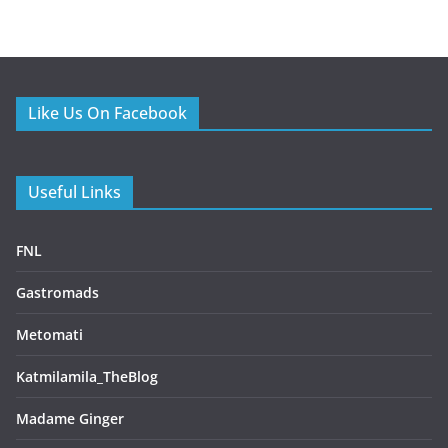
Like Us On Facebook
Useful Links
FNL
Gastromads
Metomati
Katmilamila_TheBlog
Madame Ginger