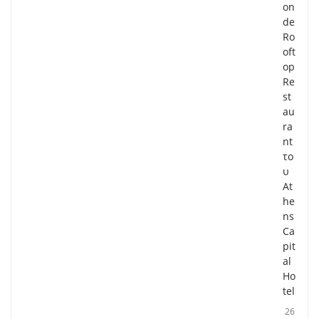
on
de
Ro
oft
op
Re
st
au
ra
nt
το
υ
At
he
ns
Ca
pit
al
Ho
tel
26