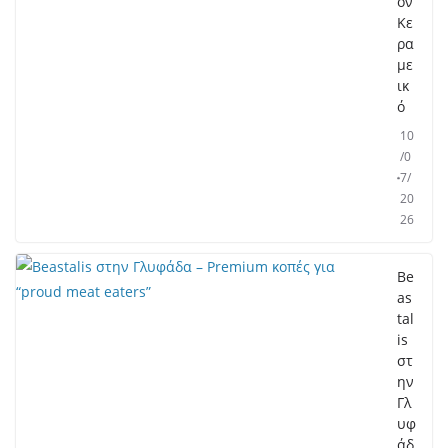
ον
Κε
ρα
με
ικ
ό
10
/0
7/
20
26
Be
as
tal
is
στ
ην
Γλ
υφ
άδ