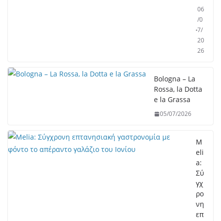
06
/0
7/
20
26
Bologna – La
Rossa, la Dotta
e la Grassa
05/07/2026
M
eli
a:
Σύ
γχ
ρο
νη
επ