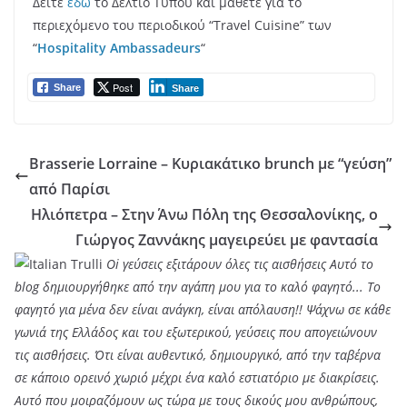
Δείτε
εδώ
το Δελτίο Τύπου και μάθετε για το
περιεχόμενο του περιοδικού “Travel Cuisine” των
“
Hospitality Ambassadeurs
“
Post
Share
Share
Brasserie Lorraine – Κυριακάτικο brunch με “γεύση”
από Παρίσι
Ηλιόπετρα – Στην Άνω Πόλη της Θεσσαλονίκης, ο
Γιώργος Ζαννάκης μαγειρεύει με φαντασία
Oi γεύσεις εξιτάρουν όλες τις αισθήσεις Αυτό το
blog δημιουργήθηκε από την αγάπη μου για το καλό φαγητό... Tο
φαγητό για μένα δεν είναι ανάγκη, είναι απόλαυση!! Ψάχνω σε κάθε
γωνιά της Ελλάδος και του εξωτερικού, γεύσεις που απογειώνουν
τις αισθήσεις. Ότι είναι αυθεντικό, δημιουργικό, από την ταβέρνα
σε κάποιο ορεινό χωριό μέχρι ένα καλό εστιατόριο με διακρίσεις.
Αυτό που μοιραζόμουν ως τώρα με τους δικούς μου ανθρώπους,