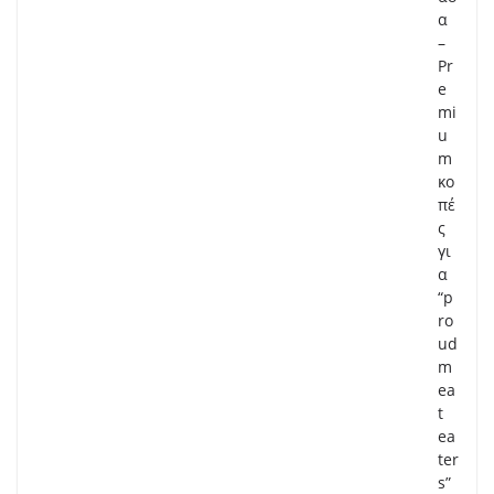
α
–
Pr
e
mi
u
m
κο
πέ
ς
γι
α
“p
ro
ud
m
ea
t
ea
ter
s”