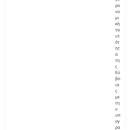
ρο
νο
μι
κή
τα
υτ
ότ
ητ
α
τη
ς
Εύ
βο
ια
ς
με
τη
ν
υπ
ογ
ρα