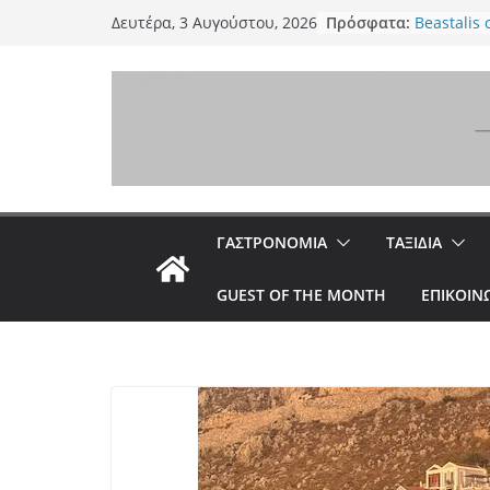
Μετάβαση
Πελεκάνος
Πρόσφατα:
Δευτέρα, 3 Αυγούστου, 2026
Τήνο στον
σε
Beastalis
περιεχόμενο
κοπές για
Bologna – 
Grassa
Melia: Σύ
γαστρονομ
γαλάζιο τ
Scarlet – 
Γαλάτσι μ
ΓΑΣΤΡΟΝΟΜΙΑ
ΤΑΞΙΔΙΑ
Βέη
GUEST OF THE MONTH
ΕΠΙΚΟΙΝ