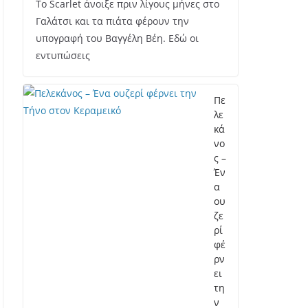
Το Scarlet άνοιξε πριν λίγους μήνες στο
Γαλάτσι και τα πιάτα φέρουν την
υπογραφή του Βαγγέλη Βέη. Εδώ οι
εντυπώσεις
Πε
λε
κά
νο
ς –
Έν
α
ου
ζε
ρί
φέ
ρν
ει
τη
ν