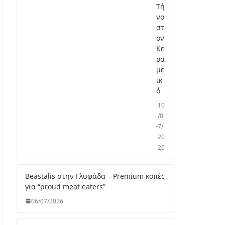
Τή
νο
στ
ον
Κε
ρα
με
ικ
ό
10
/0
7/
20
26
Be
as
tal
is
στ