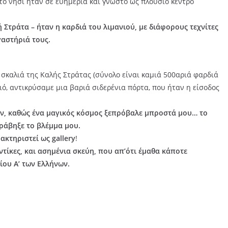
 το νησί ήταν σε ευημερία και γνωστό ως πλούσιο κέντρο
 Στράτα – ήταν η καρδιά του λιμανιού, με διάφορους τεχνίτες
γαστήριά τους.
α σκαλιά της Καλής Στράτας (σύνολο είναι καμιά 500αριά φαρδιά
ιό, αντικρύσαμε μια βαριά σιδερένια πόρτα, που ήταν η είσοδος
ν, καθώς ένα μαγικός κόσμος ξεπρόβαλε μπροστά μου… το
ράβηξε το βλέμμα μου.
κτηριστεί ως gallery
!
ντίκες, και ασημένια σκεύη, που απ’ότι έμαθα κάποτε
ίου Α’ των Ελλήνων.