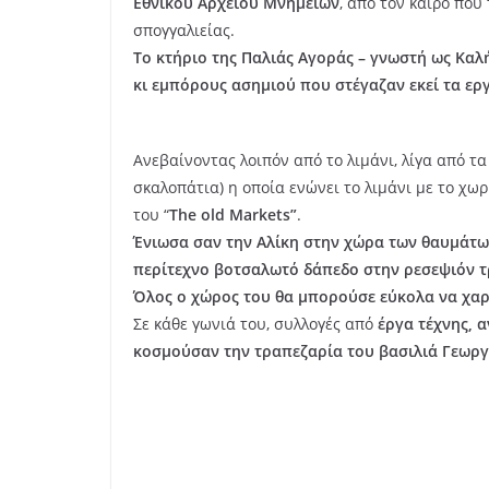
Εθνικού Αρχείου Μνημείων
, από τον καιρό που
σπογγαλιείας.
Το κτήριο της Παλιάς Αγοράς – γνωστή ως Καλή
κι εμπόρους ασημιού που στέγαζαν εκεί τα ερ
Ανεβαίνοντας λοιπόν από το λιμάνι, λίγα από τ
σκαλοπάτια) η οποία ενώνει το λιμάνι με το χωρ
του “
The
old
Markets”
.
Ένιωσα σαν την Αλίκη στην χώρα των θαυμάτω
περίτεχνο βοτσαλωτό δάπεδο στην ρεσεψιόν τ
Όλος ο χώρος του θα μπορούσε εύκολα να χαρα
Σε κάθε γωνιά του, συλλογές από
έργα τέχνης, α
κοσμούσαν την τραπεζαρία του βασιλιά Γεωργ