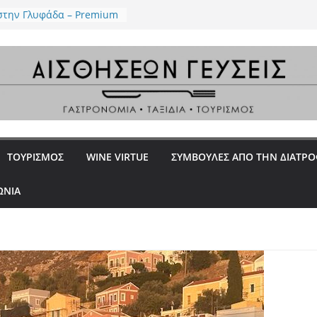
 – Ένα ουζερί φέρνει την
 Κεραμεικό
 στην Γλυφάδα – Premium
 “proud meat eaters”
La Rossa, la Dotta e la
γχρονη επτανησιακή
ία με φόντο το απέραντο
ου Ιονίου
Ένα all day restaurant στο
ε επιμέλεια του Βαγγέλη
ΤΟΥΡΙΣΜΟΣ
WINE VIRTUE
ΣΥΜΒΟΥΛΕΣ ΑΠΟ ΤΗΝ ΔΙΑΤΡ
ΩΝΙΑ