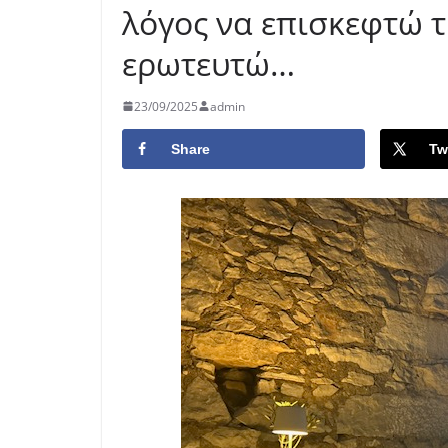
λόγος να επισκεφτώ τ
ερωτευτώ…
23/09/2025
admin
Share
Tw