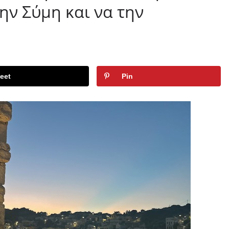
ην Σύμη και να την
eet
Pin