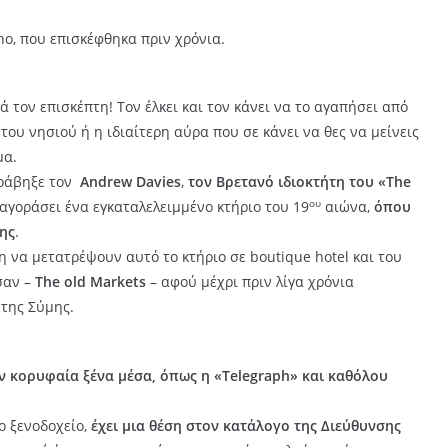
no, που επισκέφθηκα πριν χρόνια.
 τον επισκέπτη! Τον έλκει και τον κάνει να το αγαπήσει από
του νησιού ή η ιδιαίτερη αύρα που σε κάνει να θες να μείνεις
μα.
τράβηξε τον
Andrew Davies
,
τον Βρετανό ιδιοκτήτη του «
The
ου
αγοράσει ένα εγκαταλελειμμένο κτήριο του 19
αιώνα,
όπου
ης
.
 να μετατρέψουν αυτό το κτήριο σε boutique hotel και του
σαν –
The
old
Markets
– αφού μέχρι πριν λίγα χρόνια
 της Σύμης.
ν κορυφαία ξένα μέσα, όπως η «
Telegraph» και καθόλου
ο ξενοδοχείο,
έχει μια θέση στον κατάλογο της Διεύθυνσης