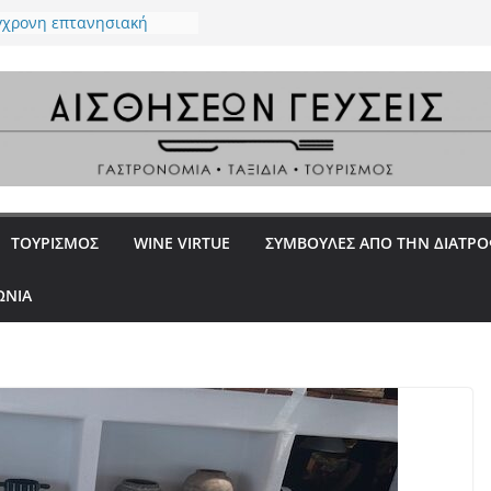
ύγχρονη επτανησιακή
μία με φόντο το απέραντο
ου Ιονίου
Ένα all day restaurant στο
ε επιμέλεια του Βαγγέλη
 – Ένα ουζερί φέρνει την
ν Κεραμεικό
 στην Γλυφάδα – Premium
 “proud meat eaters”
La Rossa, la Dotta e la
ΤΟΥΡΙΣΜΟΣ
WINE VIRTUE
ΣΥΜΒΟΥΛΕΣ ΑΠΟ ΤΗΝ ΔΙΑΤΡ
ΩΝΙΑ