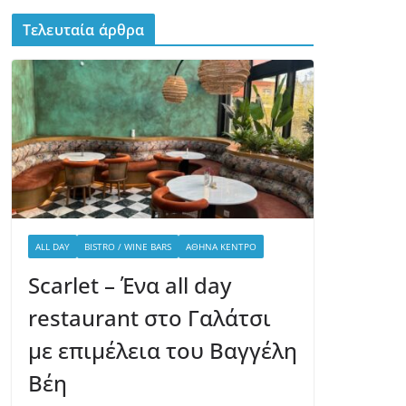
Τελευταία άρθρα
ALL DAY
BISTRO / WINE BARS
ΑΘΉΝΑ ΚΈΝΤΡΟ
Scarlet – Ένα all day
restaurant στο Γαλάτσι
με επιμέλεια του Βαγγέλη
Βέη