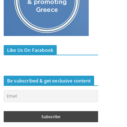
Like Us On Facebook
Be subscribed & get exclusive content