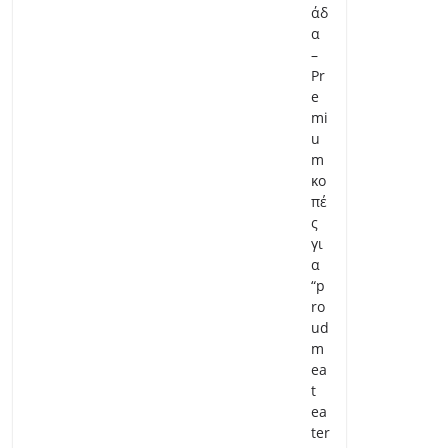
άδ
α
–
Pr
e
mi
u
m
κο
πέ
ς
γι
α
“p
ro
ud
m
ea
t
ea
ter