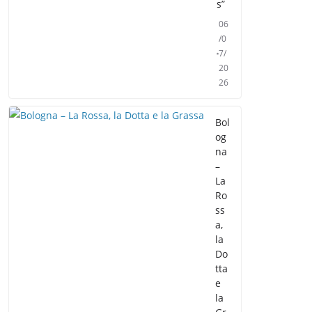
s”
06
/0
7/
20
26
Bol
og
na
–
La
Ro
ss
a,
la
Do
tta
e
la