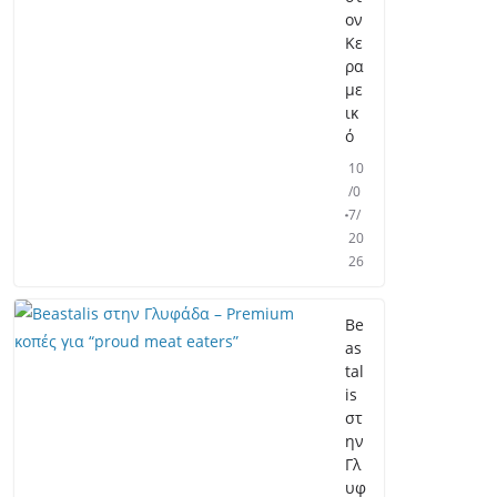
ον
Κε
ρα
με
ικ
ό
10
/0
7/
20
26
Be
as
tal
is
στ
ην
Γλ
υφ