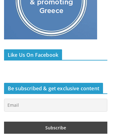
Like Us On Facebook
Be subscribed & get exclusive content