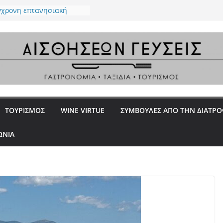
ύγχρονη επτανησιακή
μία με φόντο το απέραντο
ου Ιονίου
Ένα all day restaurant στο
ε επιμέλεια του Βαγγέλη
 – Ένα ουζερί φέρνει την
ν Κεραμεικό
 στην Γλυφάδα – Premium
 “proud meat eaters”
La Rossa, la Dotta e la
ΤΟΥΡΙΣΜΟΣ
WINE VIRTUE
ΣΥΜΒΟΥΛΕΣ ΑΠΟ ΤΗΝ ΔΙΑΤΡ
ΩΝΙΑ