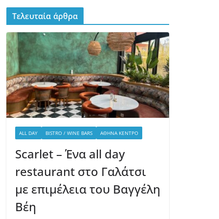
Τελευταία άρθρα
ALL DAY
BISTRO / WINE BARS
ΑΘΉΝΑ ΚΈΝΤΡΟ
Scarlet – Ένα all day
restaurant στο Γαλάτσι
με επιμέλεια του Βαγγέλη
Βέη