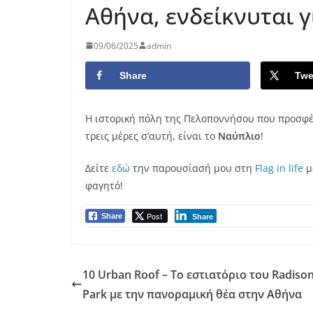
Αθήνα, ενδείκνυται 
09/06/2025
admin
Share
Twe
Η ιστορική πόλη της Πελοποννήσου που προσφέρ
τρεις μέρες σ’αυτή, είναι το
Ναύπλιο
!
Δείτε
εδώ
την παρουσίασή μου στη
Flag in life
μ
φαγητό!
Post
Share
Share
10 Urban Roof – Το εστιατόριο του Radison
Park με την πανοραμική θέα στην Αθήνα