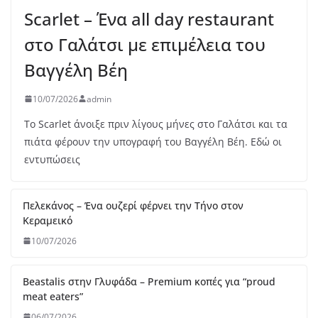
Scarlet – Ένα all day restaurant
στο Γαλάτσι με επιμέλεια του
Βαγγέλη Βέη
10/07/2026
admin
Το Scarlet άνοιξε πριν λίγους μήνες στο Γαλάτσι και τα
πιάτα φέρουν την υπογραφή του Βαγγέλη Βέη. Εδώ οι
εντυπώσεις
Πε
λε
κά
νο
ς –
Έν
α
ου