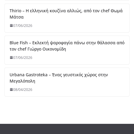
Beastalis στην Γλυφάδα – Premium κοπές για “proud
meat eaters”
06/07/2026
Bologna – La Rossa, la Dotta e la Grassa
05/07/2026
Melia: Σύγχρονη επτανησιακή γαστρονομία με φόντο το
απέραντο γαλάζιο του Ιονίου
30/06/2026
Ο Δημήτρης Αρσενίδης αναλαμβάνει την κουζίνα του
Mappemonde Rooftop Restaurant του Athens Capital
Hotel
26/06/2026