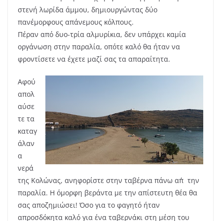
στενή λωρίδα άμμου, δημιουργώντας δύο
πανέμορφους απάνεμους κόλπους.
Πέραν από δυο-τρία αλμυρίκια, δεν υπάρχει καμία
οργάνωση στην παραλία, οπότε καλό θα ήταν να
φροντίσετε να έχετε μαζί σας τα απαραίτητα.
Αφού
απολ
αύσε
τε τα
καταγ
άλαν
α
νερά
της Κολώνας, ανηφορίστε στην ταβέρνα πάνω απ΄την
παραλία. Η όμορφη βεράντα με την απίστευτη θέα θα
σας αποζημιώσει! Όσο για το φαγητό ήταν
απροσδόκητα καλό για ένα ταβερνάκι στη μέση του