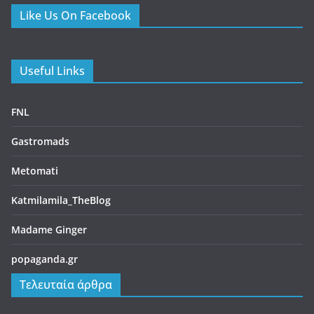
Heromylos Resort & Spa: Η νέα γαστρονομική ταυτότητα
της Εύβοιας με την υπογραφή του Παναγιώτη Γιακαλή
26/06/2026
Thirio – Η ελληνική κουζίνα αλλιώς, από τον chef Θωμά
Μάτσα
07/06/2026
Blue Fish – Εκλεκτή ψαροφαγία πάνω στην θάλασσα από
τον chef Γιώργο Οικονομίδη
07/06/2026
Urbana Gastroteka – Ένας γευστικός χώρος στην
Μεγαλόπολη
08/04/2026