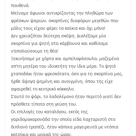
πουθενά.
Μείναμε άφωνοι αντικρίζοντας την πληθώρα των
φρέσκων ψαριών, σκορπίνες διαφόρων μεγεθών που
μόλις τους είχαν φέρει τα καϊκια και όχι μόνο!
Δεν χρειαζόταν δεύτερη σκέψη. Διαλέξαμε μία
σκορπίνα για ψητή στα κάρβουνα και καθίσαμε
ν’απολαύσουμε τη θέα!
Ξεκινήσαμε με χόρτα και αμπελοφάσουλα, μαζεμένα
απ’τη μητέρα του ιδιοκτήτη την ίδια μέρα. Το ψητό
χταποδάκι ήταν φρεσκότατο, όσο για τη σκορπίνα μας,
ήρθε άψογα ψημένη και ανοιγμένη, όπου της είχε
αφαιρεθεί το κεντρικό κόκκαλο.
Σ’αυτό το ψάρι, το λαδολέμονο ήταν περιττό γιατί δεν
πρόσθετε τίποτα στη γεύση του.
Οι επιλογές του καταλόγου, εκτός της
γαριδομακαρονάδα την οποία είδα λαχταριστή στο
διπλανό τραπέζι, ήταν κάποια μαγειρευτά με ντόπια
κατσίκια και μερικά της ώρας.