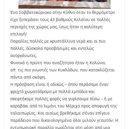
Ένα Σαββατοκύριακο στην Κύθνο όταν το θερμόμετρο
είχε ξεπεράσει τους 43 βαθμούς Κελσίου σε πολλές
περιοχές της χώρας μας, ίσως ήταν η καλύτερη
επιλογή!
Παραλίες πολλές με κρυστάλλινα νερά και οι πιο
πολλές, δύσκολα προσβάσιμες και εντελώς
ανοργάνωτες.
Φυσικά η πρώτη που αναζήτησα ήταν η Κολώνα,
απ΄τις πιο γνωστές των Κυκλάδων, που κατακλύζεται
πάντα από σκάφη.
Η πρόσβαση είναι ή οδικώς – όπου περάσαμε έναν
φριχτό χωματόδρομο με πολλά εμπόδια και
σκεφτήκαμε πολλές φορές να γυρίσουμε πίσω – ή με
καραβάκι από το λιμάνι του Μέριχα προς αποφυγή της
ταλαιπωρίας. Και αισίως βρεθήκαμε σ’έναν επίγειο
παράδεισο που δικαιολογημένα όλοι μιλούν γι’αυτόν. Η
εντυπωσιακή παραλία χωρίζεται στη μέση από μια