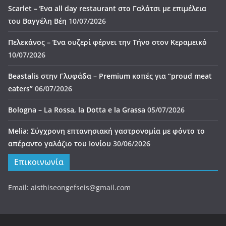
Like Us On Facebook
Useful Links
FNL
Gastromads
Metomati
Katmilamila_TheBlog
Madame Ginger