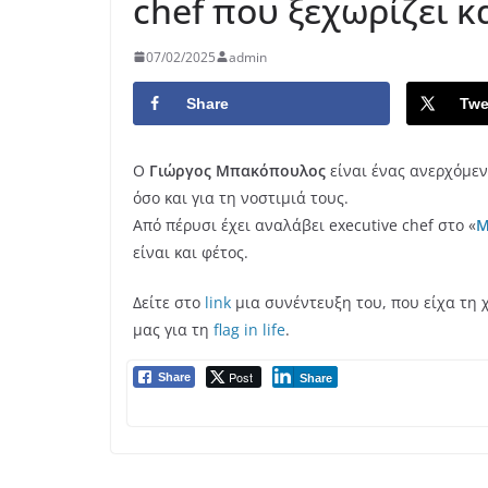
chef που ξεχωρίζει 
07/02/2025
admin
Share
Twe
Ο
Γιώργος Μπακόπουλος
είναι ένας ανερχόμεν
όσο και για τη νοστιμιά τους.
Από πέρυσι έχει αναλάβει executive chef στο «
M
είναι και φέτος.
Δείτε στο
link
μια συνέντευξη του, που είχα τη 
μας για τη
flag in life
.
Post
Share
Share