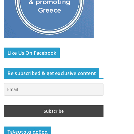
Like Us On Facebook
Be subscribed & get exclusive content
Τελευταία άρθρα