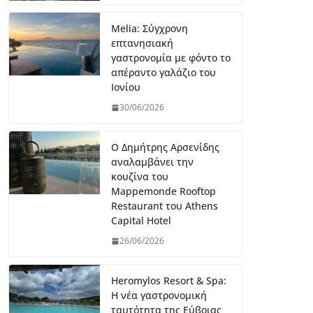
Melia: Σύγχρονη
επτανησιακή
γαστρονομία με φόντο το
απέραντο γαλάζιο του
Ιονίου
30/06/2026
Ο Δημήτρης Αρσενίδης
αναλαμβάνει την
κουζίνα του
Mappemonde Rooftop
Restaurant του Athens
Capital Hotel
26/06/2026
Heromylos Resort & Spa:
Η νέα γαστρονομική
ταυτότητα της Εύβοιας