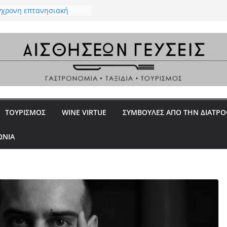
ύγχρονη επτανησιακή
μία με φόντο το απέραντο
ου Ιονίου
Ένα all day restaurant στο
ε επιμέλεια του Βαγγέλη
 – Ένα ουζερί φέρνει την
ν Κεραμεικό
 στην Γλυφάδα – Premium
 “proud meat eaters”
La Rossa, la Dotta e la
ΤΟΥΡΙΣΜΟΣ
WINE VIRTUE
ΣΥΜΒΟΥΛΕΣ ΑΠΟ ΤΗΝ ΔΙΑΤΡ
ΩΝΙΑ