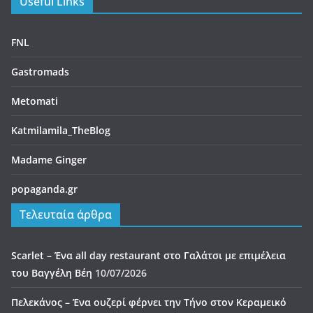
Katmilamila_TheBlog
Madame Ginger
popaganda.gr
Τελευταία άρθρα
Scarlet – Ένα all day restaurant στο Γαλάτσι με επιμέλεια
του Βαγγέλη Βέη
10/07/2026
Πελεκάνος – Ένα ουζερί φέρνει την Τήνο στον Κεραμεικό
10/07/2026
Beastalis στην Γλυφάδα – Premium κοπές για “proud meat
eaters”
06/07/2026
Bologna – La Rossa, la Dotta e la Grassa
05/07/2026
Melia: Σύγχρονη επτανησιακή γαστρονομία με φόντο το