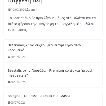
Πελεκάνος – Ένα ουζερί φέρνει την Τήνο στον
Κεραμεικό
10/07/2026
Beastalis στην Γλυφάδα – Premium κοπές για “proud
meat eaters”
06/07/2026
Bologna – La Rossa, la Dotta e la Grassa
05/07/2026
Melia: Σύγχρονη επτανησιακή γαστρονομία με φόντο το
απέραντο γαλάζιο του Ιονίου
30/06/2026
Ο Δημήτρης Αρσενίδης αναλαμβάνει την κουζίνα του
Mappemonde Rooftop Restaurant του Athens Capital