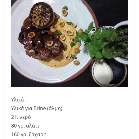
Υλικά
:
Υλικά για Brine (άλμη)
2 lt νερό
80 γρ. αλάτι
160 γρ. ζάχαρη