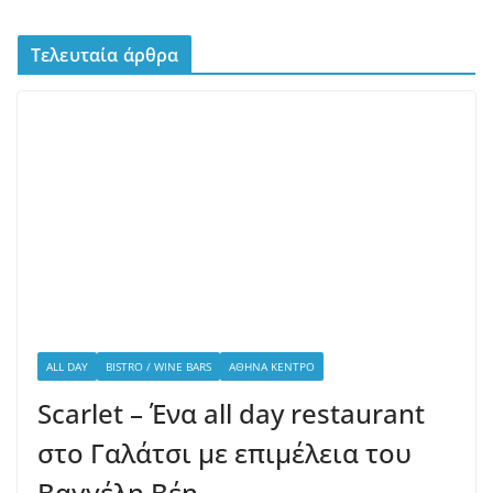
ALL DAY
BISTRO / WINE BARS
ΑΘΉΝΑ ΚΈΝΤΡΟ
Scarlet – Ένα all day restaurant
στο Γαλάτσι με επιμέλεια του
Βαγγέλη Βέη
10/07/2026
admin
Το Scarlet άνοιξε πριν λίγους μήνες στο Γαλάτσι και τα
πιάτα φέρουν την υπογραφή του Βαγγέλη Βέη. Εδώ οι
εντυπώσεις