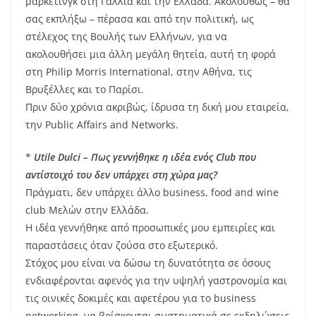
μάρκετινγκ στη Γαλλία και την Ελλάδα. Ακολούθως – θα
σας εκπλήξω – πέρασα και από την πολιτική, ως
στέλεχος της Βουλής των Ελλήνων, για να
ακολουθήσει μια άλλη μεγάλη θητεία, αυτή τη φορά
στη Philip Morris International, στην Αθήνα, τις
Βρυξέλλες και το Παρίσι.
Πριν δύο χρόνια ακριβώς, ίδρυσα τη δική μου εταιρεία,
την Public Affairs and Networks.
*
Utile Dulci – Πως γεννήθηκε η ιδέα ενός Club που
αντίστοιχό του δεν υπάρχει στη χώρα μας?
Πράγματι, δεν υπάρχει άλλο business, food and wine
club Μελών στην Ελλάδα.
Η ιδέα γεννήθηκε από προσωπικές μου εμπειρίες και
παραστάσεις όταν ζούσα στο εξωτερικό.
Στόχος μου είναι να δώσω τη δυνατότητα σε όσους
ενδιαφέρονται αφενός για την υψηλή γαστρονομία και
τις οινικές δοκιμές και αφετέρου για το business
networking, να βρίσκονται συστηματικά σε εκδηλώσεις