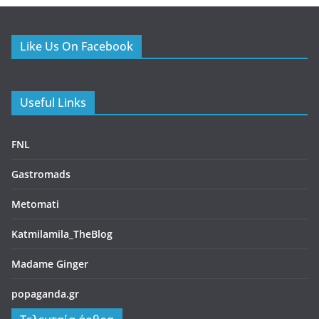
Like Us On Facebook
Useful Links
FNL
Gastromads
Metomati
Katmilamila_TheBlog
Madame Ginger
popaganda.gr