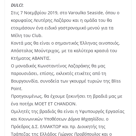
DULCI
;
Στις 7 Νοεμβρίου 2019, στο Varoulko Seaside, όπου ο
κορυφαίος Λευτέρης Λαζάρου και η ομάδα του θα
ετοιμάσουν ένα ειδικό γαστρονομικό μενού για τα
Μέλη του Club.
Κοντά μας θα είναι ο σημαντικός Έλληνας οινοποιός,
Απόστολος Μούντριχας, με τα καλύτερα κρασιά του
Κτήματος ΑΒΑΝΤΙΣ.
Ο μοναδικός Κωνσταντίνος Λαζαράκης θα μας
παρουσιάσει, επίσης, εκλεκτές ετικέτες από τη
Βουργουνδία, συνοδεία των γκουρμέ τυριών της Bliss
Point.
Προηγουμένως, θα έχουμε ξεκινήσει τη βραδιά μας με
ένα ποτήρι MOET ET CHANDON.
Ομιλητές της βραδιάς θα είναι η Υφυπουργός Εργασίας
και Κοινωνικών Υποθέσεων
Δόμνα Μιχαηλίδου
, ο
Πρόεδρος Δ.Σ. ΕΛΛΑΚΤΩΡ και πρ. Διοικητής της
Τράπεζας της Ελλάδος
Γιώργος Προβόπουλος
και ο