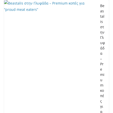
Be
as
tal
is
στ
ην
Γλ
υφ
άδ
α
–
Pr
e
mi
u
m
κο
πέ
ς
γι
α