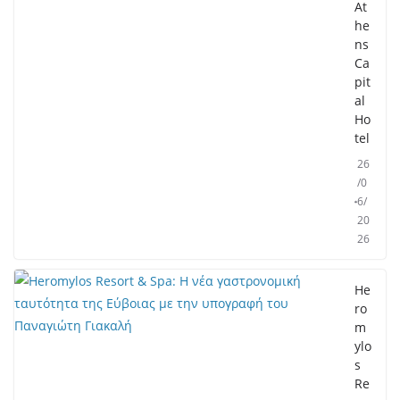
At
he
ns
Ca
pit
al
Ho
tel
26
/0
6/
20
26
He
ro
m
ylo
s
Re