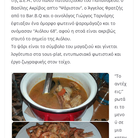
της Δ.Ε.Η., στο παλιό πατσατζίδικο του Παπανδρέου, ο
Βασίλης Ακρίβος απ’το “Ψάριστον”, ο Άγγελος Φρατζής
από το Bar.B.Q και ο οινολόγος Γιώργος Ταρνάρης
έφτιαξαν ένα όμορφο φωτεινό ψαρομάγαζο και το
ονόμασαν “Αιόλου 68”, αφού η στοά είναι ακριβώς
σ’αυτό το σημείο της Αιόλου.
Το ψάρι είναι το σύμβολο του μαγαζιού και γίνεται
λογότυπιο στα sous-plat, εντυπωσιακό φωτιστικό και
έργο ζωγραφικής στον τοίχο.
“Το
αντέχ
εις;”
ρωτά
ει το
μενο
ύ σε
μια
κατηγ