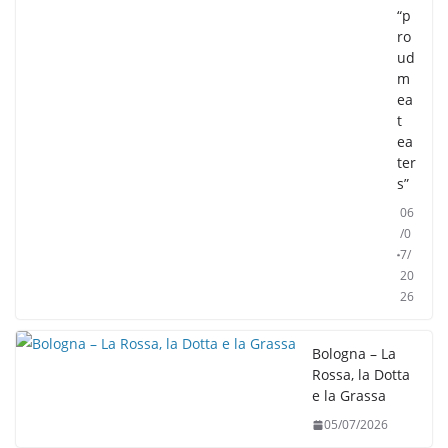
“p
ro
ud
m
ea
t
ea
ter
s”
06
/0
7/
20
26
Bologna – La
Rossa, la Dotta
e la Grassa
05/07/2026