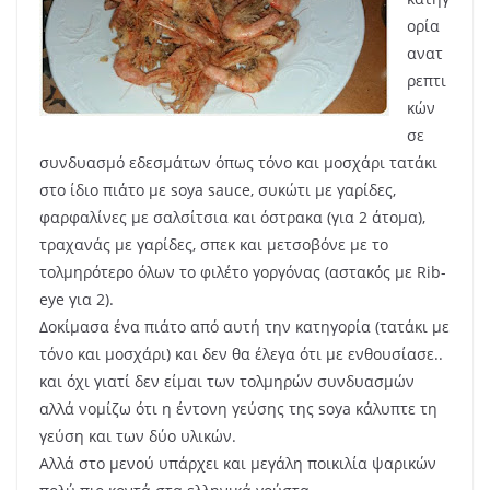
ορία
ανατ
ρεπτι
κών
σε
συνδυασμό εδεσμάτων όπως τόνο και μοσχάρι τατάκι
στο ίδιο πιάτο με soya sauce, συκώτι με γαρίδες,
φαρφαλίνες με σαλσίτσια και όστρακα (για 2 άτομα),
τραχανάς με γαρίδες, σπεκ και μετσοβόνε με το
τολμηρότερο όλων το φιλέτο γοργόνας (αστακός με Rib-
eye για 2).
Δοκίμασα ένα πιάτο από αυτή την κατηγορία (τατάκι με
τόνο και μοσχάρι) και δεν θα έλεγα ότι με ενθουσίασε..
και όχι γιατί δεν είμαι των τολμηρών συνδυασμών
αλλά νομίζω ότι η έντονη γεύσης της soya κάλυπτε τη
γεύση και των δύο υλικών.
Αλλά στο μενού υπάρχει και μεγάλη ποικιλία ψαρικών