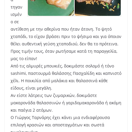
τηγαν
ισμέν
ο σε
αντίθεση με την αθερίνα που ήταν άτονη. Το ψητό
χταπόδι, το είχαν βράσει πριν το ψήσιμο και για όποιον
θέλει αυθεντική γεύση χταποδιού, δεν θα το πρότεινα.
Προς τιμήν τους, όταν ρωτήσαμε κατά τη παραγγελία,
μας το είπαν!
Από τις αλμυρές μπουκιές, δοκιμάστε σολομό ή τόνο
sashimi, παστουρμά θαλάσσης Πασχαλίδη και καπνιστό
χέλι. Η ποικιλία από μαλάκια και θαλασσινά κάθε
είδους, είναι μεγάλη.
Αν είστε λάτρεις των ζυμαρικών, δοκιμάστε
μακαρονάδα θαλασσινών ή γαριδομακαρονάδα ή ακόμη
και παέγια 2 ατόμων.
Ο Γιώργος Ταρνάρης έχει κάνει μια ενδιαφέρουσα
επιλογή κρασιών και αποσταγμάτων και σωστά