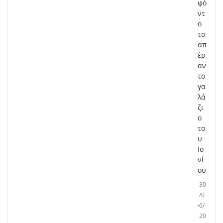
φό
ντ
ο
το
απ
έρ
αν
το
γα
λά
ζι
ο
το
υ
Ιο
νί
ου
30
/0
6/
20