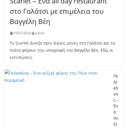
Scarlet – Ένα all day restaurant
στο Γαλάτσι με επιμέλεια του
Βαγγέλη Βέη
10/07/2026
admin
Το Scarlet άνοιξε πριν λίγους μήνες στο Γαλάτσι και τα
πιάτα φέρουν την υπογραφή του Βαγγέλη Βέη. Εδώ οι
εντυπώσεις
Πε
λε
κά
νο
ς –
Έν
α
ου
ζε