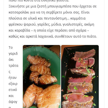
πολύ πιο κοντά στα ελληνικά γούστα.
Ξεκινήστε με μια ζεστή μπουγιαμπέσα που έρχεται σε
κατσαρολάκι για να τη σερβίρετε μόνοι σας. Είναι
πλούσια σε υλικά και πεντανόστιμη… κομμάτια
φρέσκου ψαριού, γαρίδες, μύδια, γυαλιστερές, ακόμη
και καραβίδα – η οποία είχε περάσει από σχάρα –
καθώς και αρκετά λαχανικά, συνθέτουν αυτό το πιάτο.
Το
γαριδ
άκι
τράτα
ς
ήταν
εξαιρ
ετικό
και
άψογ
α