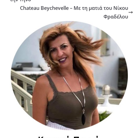
δημιουργήθηκε από την αγάπη μου για το καλό φαγητό... Tο
φαγητό για μένα δεν είναι ανάγκη, είναι απόλαυση!! Ψάχνω σε κάθε
γωνιά της Ελλάδος και του εξωτερικού, γεύσεις που απογειώνουν
τις αισθήσεις. Ότι είναι αυθεντικό, δημιουργικό, από την ταβέρνα
σε κάποιο ορεινό χωριό μέχρι ένα καλό εστιατόριο με διακρίσεις.
Αυτό που μοιραζόμουν ως τώρα με τους δικούς μου ανθρώπους,
θέλησα να το κάνω γνωστό σε όλους όσοι μοιράζονται το ίδιο
πάθος με μένα.