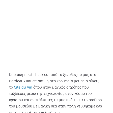
οινοποιείο Γαβαλά στην Κρήτη.
Στο ισόγειο λειτουργεί πωλητήριο με πληθώρα ειδών
γύρω απ’το κρασί καθώς και κάβα.
Και αφήνοντας το μουσείο Οίνου, μετά από λίγο
βρισκόμαστε στο μαγικό Saint Emilion! Πως λέμε
“έρωτας με την πρώτη ματιά”… κανείς δεν μπορεί να