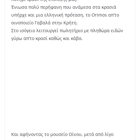
γνωρίσει και να μην ερωτευθεί τη μικρή μεσαιωνική
αυτή πόλη. Κρύβει στα τείχη της μια υπέροχη
κληρονομιά: ιστορική, πολιτισμική και φυσικά οινική,
αφού οίνος και πολιτισμός είναι άρρηκτα συνδεδεμένα.
Η ιστορία ενώνει με μοναδικό τρόπο το μακρινό
παρελθόν με το παρόν και το μέλλον. Το νιώθεις
περπατώντας μέσα στους δρόμους της πόλης ή στους
γύρω αμπελώνες. Τα κρασιά του Saint Emilion είναι
γνωστά εδώ και αιώνες. Οι ποικιλίες που συναντάμε
εδώ είναι το Merlot, το Cabernet Sauvignon και το
Cabernet Frank που κατέχουν τη μερίδα του λέοντος
αλλά και συμπληρωματικές το Malbec και το Petit
Verdot που είναι πολύ συνηθισμένες στην αριστερή
όχθη (Medoc) αλλά εδώ απλά ενισχύουν σε μικρά
ποσοστά το τελικό χαρμάνι.
Αλλά εδώ παρασυρμένη απ’την απίστευτη ομορφιά της
πόλης, μπήκα σε χωράφια του Νίκου (ή για να
ακριβολογούμε αμπελοτόπια) που ανυπομονεί να κάνει