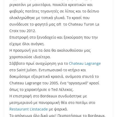
ριγκατόνι με μανιτάρια, ποικιλία κρεατικών και
φοβερές πατάτες τηγανητές σε λίπος και το δείπνο
ολοκληρώθηκε με τοπικά γλυκά. Το κρασί που
συνόδευσε το φαγητό μας απ΄το Chateau Turon La
Croix του 2012.
Επιστροφή στο ξενοδοχείο και ξεκούραση που την
είχαμε όλοι ανάγκη.
Η προσμονή για τα όσα θα ακολουθούσαν μας
χαροποιούσε ιδιαίτερα.
Σάββατο πρωί αναχώρηση για το
Chateau Lagrange
στο Saint Julien. Εντυπωσιακό το κτήριο και
δοκιμάσαμε εξαιρετικά κρασιά, ανάμεσα σ’αυτά το
Chateau Lagrange του 2005, ένα “οργασμικό” κρασί
όπως το χαρακτήρισε ο Ted Λέλεκας.
Η επιστροφή στο Bordeaux συνδυάστηκε με
μεσημεριανό με πανοραμική θέα στο ποτάμι στο
Restaurant L’estacade
με ψαρικά.
Το απόγευμα όλο δικό μας! Περπατήσαμε το Bordeaux,