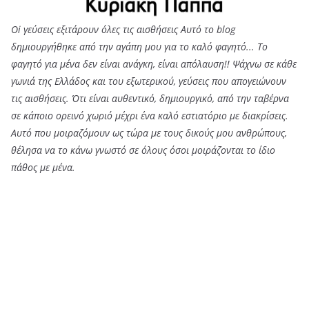
Like Us On Facebook
Be subscribed & get exclusive content