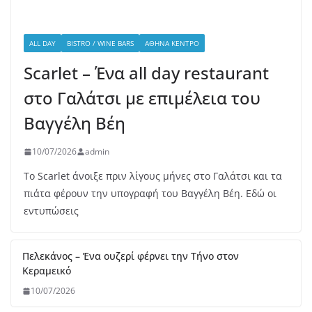
06/07/2026
Bologna – La Rossa, la Dotta e la Grassa
05/07/2026
Melia: Σύγχρονη επτανησιακή γαστρονομία με φόντο το
απέραντο γαλάζιο του Ιονίου
30/06/2026
Ο Δημήτρης Αρσενίδης αναλαμβάνει την κουζίνα του
Mappemonde Rooftop Restaurant του Athens Capital
Hotel
26/06/2026
Heromylos Resort & Spa: Η νέα γαστρονομική ταυτότητα
της Εύβοιας με την υπογραφή του Παναγιώτη Γιακαλή