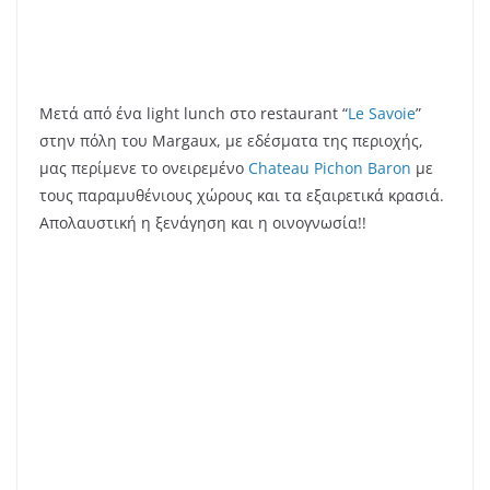
Η αυλαία πέφτει το απόγευμα με επιστροφή για λίγο
στο Saint Emilion και επίσκεψη σ’ένα στολίδι της
περιοχής, το
Chateau Troplong Mondot
! Η ομορφιά της
φύσης δεν περιγράφεται… Τα κρασιά που δοκιμάσαμε
διαμάντια!
Επιστροφή στο Pauillac για το αποχαιρετιστήριο δείπνο
μας στο “
Cafe Lavinal
” με ένα πλήρες menu που
ολοκληρώθηκε με τα αγαπημένα μου τυριά απ’την
περιοχή!
Τρίτη πρωϊ είναι η μέρα αναχώρησης, αλλά αφού
πρώτα επισκεφτούμε την περίφημη βαρελοποιία
“
Tonnellerie Demptos
” και ανακαλύψουμε τα μυστικά
των κορυφαίων δρύινων βαρελιών, τα οποία
χρησιμοποιούν τα πιο διάσημα οινοποιεία του κόσμου.
Εντυπωσιακές
εγκαταστάσεις,
πολλοί
εργαζόμενοι, οι