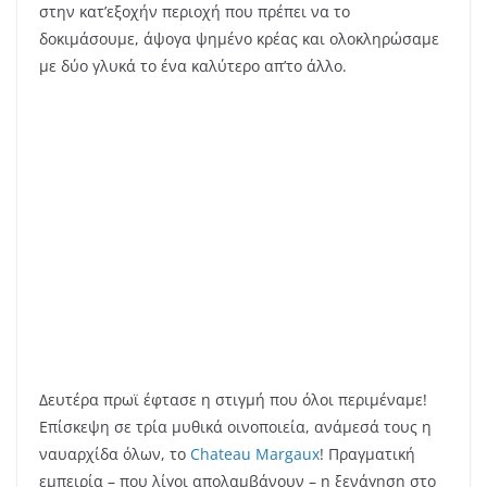
Πολύ περήφανη για τη χώρα μας, αφού η Ελληνίδα
ιδιοκτήτρια κα. Κορίνα Μεντζελοπούλου, το πήρε απ’τα
τάρταρα τη δεκαετία του 1970 και το ανέβασε στην
κορυφή.
Το Chateau Margaux, ένα από τα καλύτερα ερυθρά
κρασιά του Bordeaux. Πάντρεμα Cabernet Sauvignon
με Merlot που πρέπει έστω μια φορά στη ζωή σου να
δοκιμάσεις. Εμείς απολαύσαμε αυτό της χρονιάς 2008!