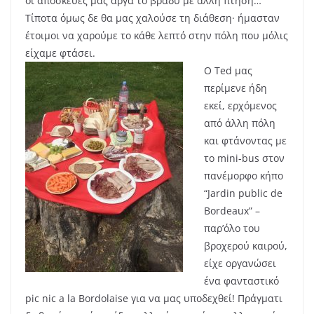
οι αποσκευές μας αργά το βράδυ με άλλη πτήση…
Τίποτα όμως δε θα μας χαλούσε τη διάθεση
· ήμασταν
έτοιμοι να χαρούμε το κάθε λεπτό στην πόλη που μόλις
είχαμε φτάσει.
Ο Ted μας
περίμενε ήδη
εκεί, ερχόμενος
από άλλη πόλη
και φτάνοντας με
το mini-bus στον
πανέμορφο κήπο
“Jardin public de
Bordeaux” –
παρ’όλο του
βροχερού καιρού,
είχε οργανώσει
ένα φανταστικό
pic nic a la Bordolaise για να μας υποδεχθεί! Πράγματι