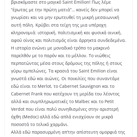
αναλυτική περιγραφή ανά οινοποιείο στη στήλη μας
(του) #winevirtue.
Μεσημεράκι γεύμα στο
L’envers du Decor
και στη
συνέχεια 2ωρο master class φτιαγμένο ειδικά για μας,
στην ακαδημία Οίνου “
Maison du vin de Saint Emilion
“.
Μοναδική εμπειρία σε μια πανέμορφη πόλη που δεν
σου κάνει καρδιά να την αποχωριστείς… νιώθεις εκείνο
το άδειασμα του ερωτευμένου που για κάποιους
λόγους πρέπει να αποχωριστεί το αντικείμενο του
πόθου του, μην ξέροντας πότε και αν θα το ξαναδεί…
το λίγο δεν σου αρκεί…
Επιστροφή στο Margaux και check in στο ξενοδοχείο
“
Relais de Margaux
” όπου απολαύσαμε ένα εξαιρετικό
δείπνο με επιλογές για κρέας ή ψάρι και στο ορεκτικό
και στο κυρίως. Ήταν απολαυστικό ξεκινώντας με 2-3
διαφορετικά amuse bouche, foies grass αφού είμαστε
στην κατ’εξοχήν περιοχή που πρέπει να το
δοκιμάσουμε, άψογα ψημένο κρέας και ολοκληρώσαμε