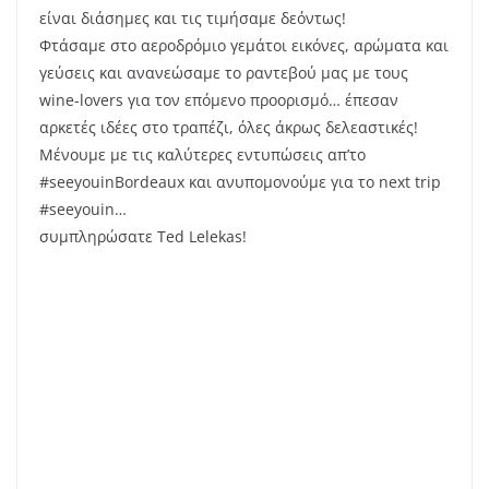
Post
Share
Share
“Proino” – Κάτι πολύ φρέσκο έρχεται και πάλι από
την Τήνο
Chateau Beychevelle – Με τη ματιά του Νίκου