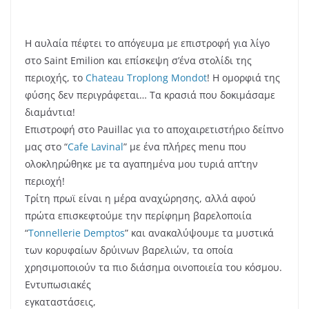
οποίοι έκαναν
εξαιρετική
δουλειά ο
καθένας στο δικό
του πόστο, ως
ένα ακούραστο
μελίσσι! Θεωρώ
ότι αν κάποιος
δει αυτή τη
διαδικασία… το χρόνο… τον κόπο…. τα υλικά… για να
γίνει ένα δρύινο βαρέλι, θα εκτιμήσει πολύ
περισσότερο την κάθε γουλιά κρασιού που γεύεται!
Τις λίγες ώρες που μας είχαν μείνει, τις περάσαμε
βολτάροντας στο Bordeaux, ψωνίζοντας και
απολαμβάνοντας τοπικά εδέσματα και γλυκά.
Οι περίφημες μαρέγκες του “
Les Merveilleux de Fred
”
είναι διάσημες και τις τιμήσαμε δεόντως!
Φτάσαμε στο αεροδρόμιο γεμάτοι εικόνες, αρώματα και