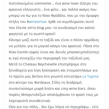
πιστοποιημένο sommelier… ένα wine lover (λάτρη του
κρασιού ελληνιστί)… ένα φίλο… και πολλά ακόμη που
μπορώ να πω για το Νίκο Φραδέλο, που με την όμορφη
στήλη του #
winevirtue
, ήρθε να συμπληρώσει αυτό
που έλειπε απ’το blog μου· το συνδυασμό του καλού
φαγητού με το σωστό κρασί!
Κάναμε μαζί αυτό το ταξίδι και είναι ο πλέον αρμόδιος
να μιλήσει για το μαγικό κόσμο του κρασιού. Πάσα στο
Νίκο λοιπόν (αφού είναι και δεινός μπασκετμπολίστας)
κι εγώ συνεχίζω την περιγραφή του ταξιδιού μας.
Μετά το Chateau Beychevelle επιστρέψαμε στο
ξενοδοχείο για λίγη ξεκούραση και ετοιμαστήκαμε για
το πρώτο μας δείπνο στο γνωστό εστιατόριο
La Tupina
στο κέντρο του Bordeaux. Σ’όλη τη διαδρομή
συναντούσαμε μικρά bistro και cosy wine-bars, όπου
παρέες Μπορντολέζων απολάμβαναν το κρασί τους με
λαχταριστά συνοδευτικά.
Όσο για την πόλη… δεν έχω λόγια να περιγράψω… είτε