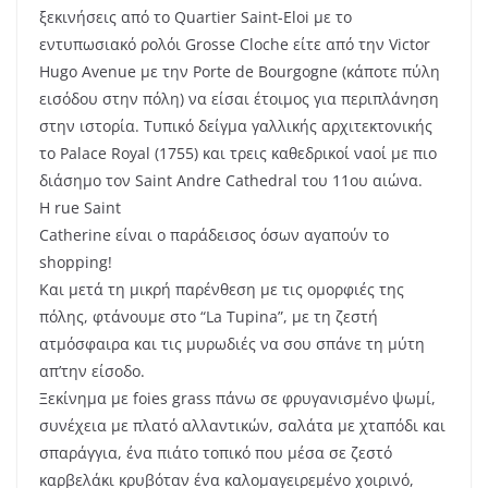
ξεκινήσεις από το Quartier Saint-Eloi με το
εντυπωσιακό ρολόι Grosse Cloche είτε από την Victor
Hugo Avenue με την Porte de Bourgogne (κάποτε πύλη
εισόδου στην πόλη) να είσαι έτοιμος για περιπλάνηση
στην ιστορία. Τυπικό δείγμα γαλλικής αρχιτεκτονικής
το Palace Royal (1755) και τρεις καθεδρικοί ναοί με πιο
διάσημο τον Saint Andre Cathedral του 11ου αιώνα.
H rue Saint
Catherine είναι ο παράδεισος όσων αγαπούν το
shopping!
Και μετά τη μικρή παρένθεση με τις ομορφιές της
πόλης, φτάνουμε στο “La Tupina”, με τη ζεστή
ατμόσφαιρα και τις μυρωδιές να σου σπάνε τη μύτη
απ’την είσοδο.
Ξεκίνημα με foies grass πάνω σε φρυγανισμένο ψωμί,
συνέχεια με πλατό αλλαντικών, σαλάτα με χταπόδι και
σπαράγγια, ένα πιάτο τοπικό που μέσα σε ζεστό
καρβελάκι κρυβόταν ένα καλομαγειρεμένο χοιρινό,