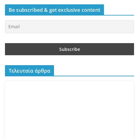
ALL DAY
BISTRO / WINE BARS
ΑΘΉΝΑ ΚΈΝΤΡΟ
Scarlet – Ένα all day restaurant
στο Γαλάτσι με επιμέλεια του
Βαγγέλη Βέη
10/07/2026
admin
Το Scarlet άνοιξε πριν λίγους μήνες στο Γαλάτσι και τα
πιάτα φέρουν την υπογραφή του Βαγγέλη Βέη. Εδώ οι
εντυπώσεις
Πελεκάνος – Ένα ουζερί φέρνει την Τήνο στον
Κεραμεικό
10/07/2026
Beastalis στην Γλυφάδα – Premium κοπές για “proud
meat eaters”