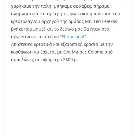
χαρήκαμε την πόλη, μπήκαμε σε κάβες, πήραμε
αναμνηστικά και αμέτρητες φωτο και η πρόταση του
κρεατολάγνου αρχηγού της ομάδας Mr. Ted Lelekas
βγήκε παμψηφεί και το δείπνο μας θα ήταν στο
αργεντίνικο εστιατόριο “
El Nacional
“.
Απίστευτα κρεατικά και εξαιρετικά κρασιά με την
κορύφωση να έρχεται με ένα Malbec Colome από
αμπελώνες σε υψόμετρο 2600 μ.
Κυριακή πρωί check out από το ξενοδοχείο μας στο
Bordeaux και επίσκεψη στο κορυφαίο μουσείο οίνου,
το
Cite du Vin
όπου ήταν μαγικός ο τρόπος που
ταξίδευες μέσω της τεχνολογίας στον κόσμο του
κρασιού και ανακάλυπτες τα μυστικά του. Στο roof top
του μουσείου με μαγική θέα στην πόλη γευθήκαμε ένα
ποτήρι κρασί της επιλογής μας.
Ένιωσα πολύ περήφανη που ανάμεσα στα κρασιά
υπήρχε και μια ελληνική πρόταση, το Orimos απ’το