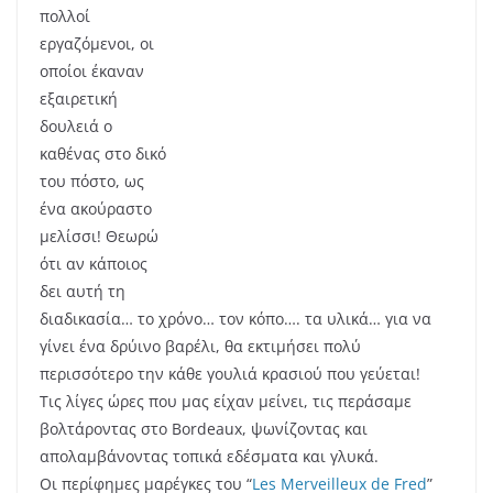
γεύσεις και ανανεώσαμε το ραντεβού μας με τους
wine-lovers για τον επόμενο προορισμό… έπεσαν
αρκετές ιδέες στο τραπέζι, όλες άκρως δελεαστικές!
Μένουμε με τις καλύτερες εντυπώσεις απ’το
#seeyouinBordeaux και ανυπομονούμε για το next trip
#seeyouin…
συμπληρώσατε Ted Lelekas!