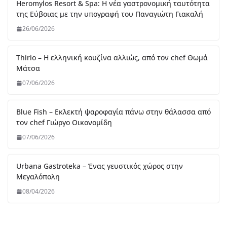
Like Us On Facebook
Useful Links
FNL
Gastromads
Metomati
Katmilamila_TheBlog
Madame Ginger
popaganda.gr
Τελευταία άρθρα