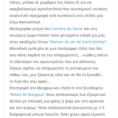
με δύο γλυκά το ένα καλύτερο απ’το άλλο.
Δευτέρα πρωϊ έφτασε η στιγμή που όλοι περιμέναμε!
Επίσκεψη σε τρία μυθικά οινοποιεία, ανάμεσά τους η
ναυαρχίδα όλων, το
Chateau Margaux
! Πραγματική
εμπειρία – που λίγοι απολαμβάνουν – η ξενάγηση στο
οινοποιείο και στους γύρω χώρους καθώς και το wine-
tasting!