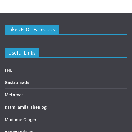
Scarlet – Ένα all day restaurant στο Γαλάτσι με επιμέλεια
του Βαγγέλη Βέη
10/07/2026
Πελεκάνος – Ένα ουζερί φέρνει την Τήνο στον Κεραμεικό
10/07/2026
Beastalis στην Γλυφάδα – Premium κοπές για “proud meat
eaters”
06/07/2026
Bologna – La Rossa, la Dotta e la Grassa
05/07/2026
Melia: Σύγχρονη επτανησιακή γαστρονομία με φόντο το
απέραντο γαλάζιο του Ιονίου
30/06/2026
Επικοινωνία
Email: aisthiseongefseis@gmail.com