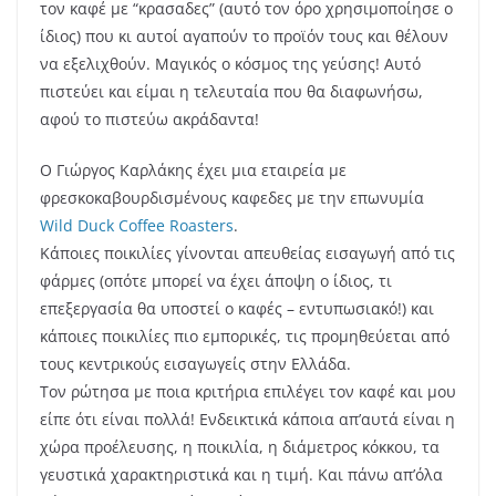
τον καφέ με “κρασαδες” (αυτό τον όρο χρησιμοποίησε ο
ίδιος) που κι αυτοί αγαπούν το προϊόν τους και θέλουν
να εξελιχθούν. Μαγικός ο κόσμος της γεύσης! Αυτό
πιστεύει και είμαι η τελευταία που θα διαφωνήσω,
αφού το πιστεύω ακράδαντα!
Ο Γιώργος Καρλάκης έχει μια εταιρεία
με
φρεσκοκαβουρδισμένους καφεδες με την επωνυμία
Wild Duck Coffee Roasters
.
Kάποιες ποικιλίες γίνονται απευθείας εισαγωγή από τις
φάρμες (οπότε μπορεί να έχει άποψη ο ίδιος, τι
επεξεργασία θα υποστεί ο καφές – εντυπωσιακό!) και
κάποιες ποικιλίες πιο εμπορικές, τις προμηθεύεται από
τους κεντρικούς εισαγωγείς στην Ελλάδα.
Τον ρώτησα με ποια κριτήρια επιλέγει τον καφέ και μου
είπε ότι είναι πολλά! Ενδεικτικά κάποια απ’αυτά είναι η
χ
ώρα προέλευσης, η ποικιλία, η διάμετρος κόκκου, τα
γευστικά χαρακτηριστικά και η τιμή. Κ
αι πάνω απ’όλα