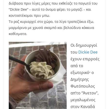
διάβασα πριν λίγες μέρες που εκθείαζε το παγωτό του
“Dickie Dee” – αυτό το όνομα φέρει το μαγαζί – και
κοντοστέκομαι πριν μπω.
Το ροζ κυριαρχεί στο χώρο, τα λίγα τραπεζάκια έξω,
μαρμάρινα με χρυσά σκαμπό και βελούδινα κόκκινα
καθίσματα.
Οι δημιουργοί
του
Dickie Dee
έχουν επιρροές
από το
εξωτερικό
·
ο
Δημήτρης
Φωτόπουλος
απ’το “Άνετον”,
μεγαλωμένος
στον Καναδά