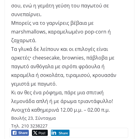
σου, ενώ η γεμάτη γεύση του παγωτού σε
συνεπαίρνει.
Μπορείς να το γαρνίρεις βέβαια με
marshmallows, καραμελωμένο pop-corn ή
ζαχαρωτά.
Τα γλυκά δε λείπουν και οι επιλογές είναι
αρκετές
·
cheesecake, brownies, πάβλοβα με
παγωτό ανθόγαλα με σιρόπι φράουλα ή
καραμέλα ή σοκολάτα, τιραμισού, κρουασάν
γεμιστά με παγωτό.
Κι αν θες ένα ρόφημα, πάρε μια σπιτική
λεμονάδα απλή ή με άρωμα τριαντάφυλλο!
Ανοιχτά καθημερινά 12.00 μ.μ. – 02.00 π.μ.
Βουλής 23, Σύνταγμα
Τηλ. 210 3238227
Post
Share
Share