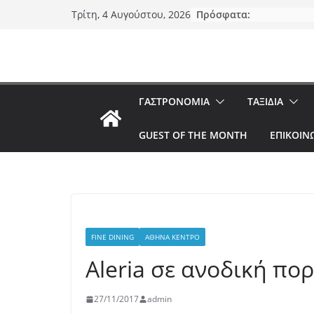
Μετάβαση
Πρόσφατα:
Τρίτη, 4 Αυγούστου, 2026
σε
περιεχόμενο
ΓΑΣΤΡΟΝΟΜΙΑ
ΤΑΞΙΔΙΑ
GUEST OF THE MONTH
ΕΠΙΚΟΙΝ
FINE DINING
ΑΘΉΝΑ ΚΈΝΤΡΟ
Aleria σε ανοδική πο
27/11/2017
admin