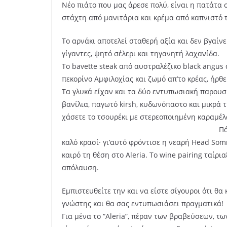
Νέο πιάτο που μας άρεσε πολύ, είναι η πατάτα 
στάχτη από μανιτάρια και κρέμα από καπνιστό 
Το αρνάκι αποτελεί σταθερή αξία και δεν βγαίνε
γίγαντες, ψητό σέλερι και τηγανητή λαχανίδα.
Το bavette steak από αυστραλέζικο black angus 
πεκορίνο Αμφιλοχίας και ζωμό απ’το κρέας, ήρθ
Τα γλυκά είχαν και τα δύο εντυπωσιακή παρουσ
βανίλια, παγωτό kirsh, κυδωνόπαστο και μικρά
χάσετε το τσουρέκι με στερεοποιημένη καραμέλ
Πά
καλό κρασί· γι’αυτό φρόντισε η νεαρή Head Som
καιρό τη θέση στο Aleria. Το wine pairing ταίρ
απόλαυση.
Εμπιστευθείτε την και να είστε σίγουροι ότι θα 
γνώστης και θα σας εντυπωσιάσει πραγματικά!
Για μένα το “Aleria”, πέραν των βραβεύσεων, τ