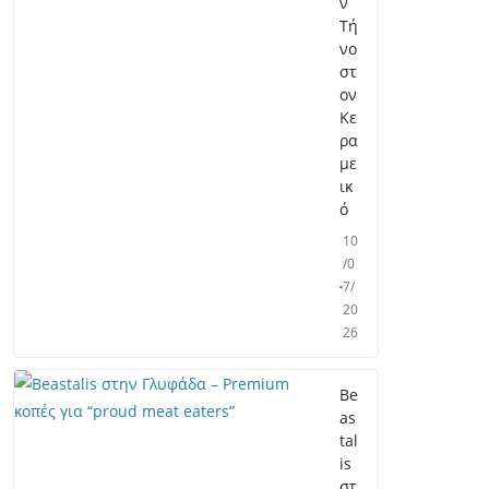
ν
Τή
νο
στ
ον
Κε
ρα
με
ικ
ό
10
/0
7/
20
26
Be
as
tal
is
στ