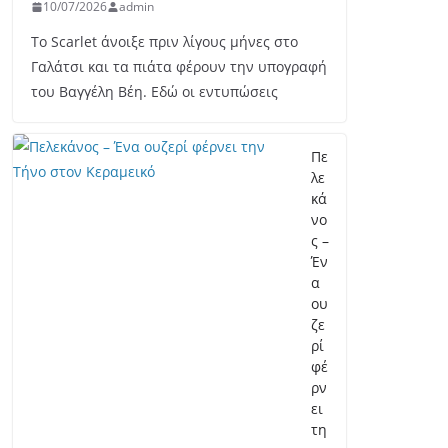
10/07/2026
admin
Το Scarlet άνοιξε πριν λίγους μήνες στο
Γαλάτσι και τα πιάτα φέρουν την υπογραφή
του Βαγγέλη Βέη. Εδώ οι εντυπώσεις
Πε
λε
κά
νο
ς –
Έν
α
ου
ζε
ρί
φέ
ρν
ει
τη