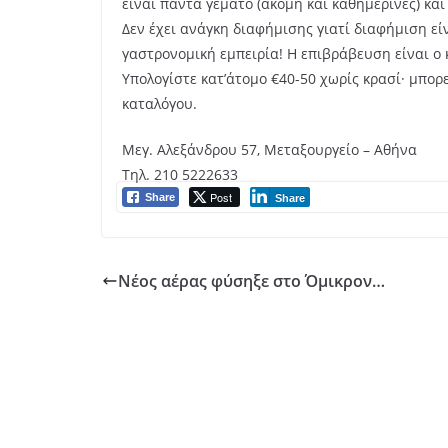
είναι πάντα γεμάτο (ακόμη και καθημερινές) και
Δεν έχει ανάγκη διαφήμισης γιατί διαφήμιση ε
γαστρονομική εμπειρία! Η επιβράβευση είναι ο 
Υπολογίστε κατ’άτομο €40-50 χωρίς κρασί· μπορε
καταλόγου.
Μεγ. Αλεξάνδρου 57, Μεταξουργείο – Αθήνα
Τηλ. 210 5222633
Post
Share
Share
Νέος αέρας φύσηξε στο Όμικρον…