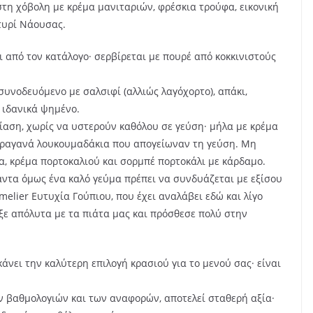
στη χόβολη με κρέμα μανιταριών, φρέσκια τρούφα, εικονική
τυρί Νάουσας.
ι από τον κατάλογο· σερβίρεται με πουρέ από κοκκινιστούς
συνοδευόμενο με σαλσιφί (αλλιώς λαγόχορτο), απάκι,
ε ιδανικά ψημένο.
ίαση, χωρίς να υστερούν καθόλου σε γεύση· μήλα με κρέμα
 τραγανά λουκουμαδάκια που απογείωναν τη γεύση. Μη
α, κρέμα πορτοκαλιού και σορμπέ πορτοκάλι με κάρδαμο.
ντα όμως ένα καλό γεύμα πρέπει να συνδυάζεται με εξίσου
melier Ευτυχία Γούπιου, που έχει αναλάβει εδώ και λίγο
ιαξε απόλυτα με τα πιάτα μας και πρόσθεσε πολύ στην
κάνει την καλύτερη επιλογή κρασιού για το μενού σας· είναι
ων βαθμολογιών και των αναφορών, αποτελεί σταθερή αξία·