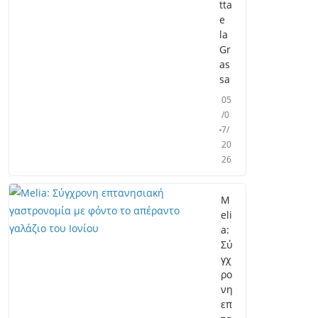
tta
e
la
Gr
as
sa
05
/0
7/
20
26
M
eli
a:
Σύ
γχ
ρο
νη
επ