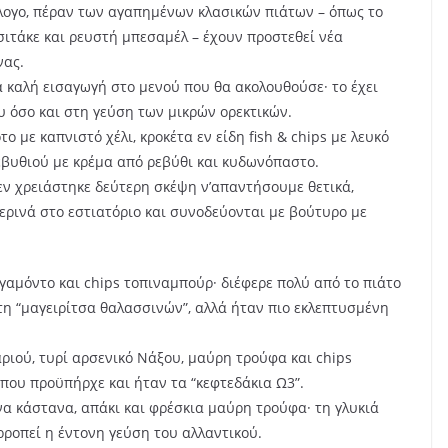
λογο, πέραν των αγαπημένων κλασικών πιάτων – όπως το
σιτάκε και ρευστή μπεσαμέλ – έχουν προστεθεί νέα
νας.
 καλή εισαγωγή στο μενού που θα ακολουθούσε· το έχει
υ όσο και στη γεύση των μικρών ορεκτικών.
 με καπνιστό χέλι, κροκέτα εν είδη fish & chips με λευκό
εβυθιού με κρέμα από ρεβύθι και κυδωνόπαστο.
εν χρειάστηκε δεύτερη σκέψη ν’απαντήσουμε θετικά,
ρινά στο εστιατόριο και συνοδεύονται με βούτυρο με
ργαμόντο και chips τοπιναμπούρ· διέφερε πολύ από το πιάτο
 τη “μαγειρίτσα θαλασσινών”, αλλά ήταν πιο εκλεπτυσμένη
ριού, τυρί αρσενικό Νάξου, μαύρη τρούφα και chips
ο που προϋπήρχε και ήταν τα “κεφτεδάκια Ω3”.
α κάστανα, απάκι και φρέσκια μαύρη τρούφα· τη γλυκιά
ρροπεί η έντονη γεύση του αλλαντικού.