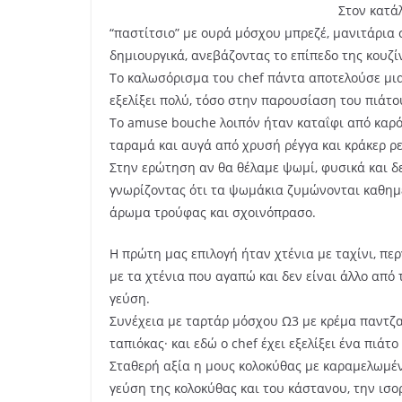
Στον κατά
“παστίτσιο” με ουρά μόσχου μπρεζέ, μανιτάρια 
δημιουργικά, ανεβάζοντας το επίπεδο της κουζί
Το καλωσόρισμα του chef πάντα αποτελούσε μια
εξελίξει πολύ, τόσο στην παρουσίαση του πιάτο
Το amuse bouche λοιπόν ήταν καταΐφι από καρότο
ταραμά και αυγά από χρυσή ρέγγα και κράκερ ρ
Στην ερώτηση αν θα θέλαμε ψωμί, φυσικά και δ
γνωρίζοντας ότι τα ψωμάκια ζυμώνονται καθημε
άρωμα τρούφας και σχοινόπρασο.
Η πρώτη μας επιλογή ήταν χτένια με ταχίνι, πε
με τα χτένια που αγαπώ και δεν είναι άλλο από
γεύση.
Συνέχεια με ταρτάρ μόσχου Ω3 με κρέμα παντζα
ταπιόκας· και εδώ ο chef έχει εξελίξει ένα πιάτ
Σταθερή αξία η μους κολοκύθας με καραμελωμέν
γεύση της κολοκύθας και του κάστανου, την ισο