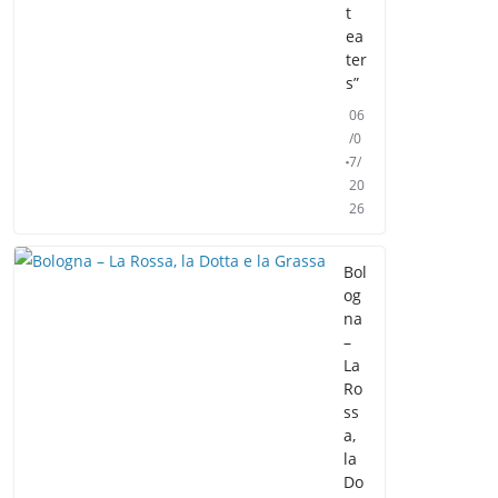
t
ea
ter
s”
06
/0
7/
20
26
Bol
og
na
–
La
Ro
ss
a,
la
Do