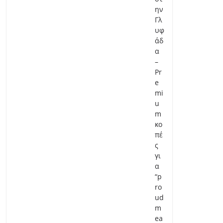
ην
Γλ
υφ
άδ
α
–
Pr
e
mi
u
m
κο
πέ
ς
γι
α
“p
ro
ud
m
ea