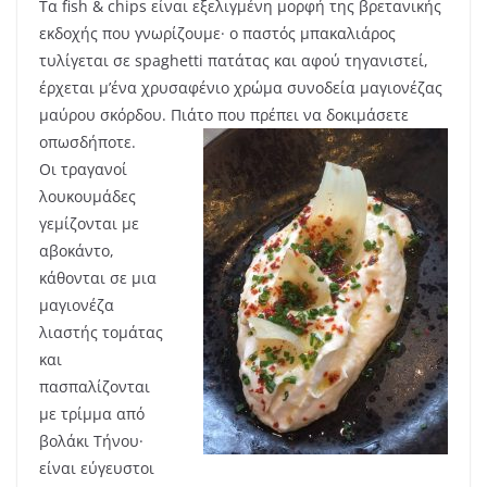
Τα fish & chips είναι εξελιγμένη μορφή της βρετανικής
εκδοχής που γνωρίζουμε· ο παστός μπακαλιάρος
τυλίγεται σε spaghetti πατάτας και αφού τηγανιστεί,
έρχεται μ’ένα χρυσαφένιο χρώμα συνοδεία μαγιονέζας
μαύρου σκόρδου. Πιάτο που πρέπει να δοκιμάσετε
οπωσδήποτε.
Οι τραγανοί
λουκουμάδες
γεμίζονται με
αβοκάντο,
κάθονται σε μια
μαγιονέζα
λιαστής τομάτας
και
πασπαλίζονται
με τρίμμα από
βολάκι Τήνου·
είναι εύγευστοι