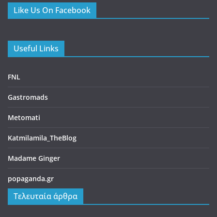
Metomati
Katmilamila_TheBlog
Madame Ginger
popaganda.gr
Τελευταία άρθρα
Scarlet – Ένα all day restaurant στο Γαλάτσι με επιμέλεια
του Βαγγέλη Βέη
10/07/2026
Πελεκάνος – Ένα ουζερί φέρνει την Τήνο στον Κεραμεικό
10/07/2026
Beastalis στην Γλυφάδα – Premium κοπές για “proud meat
eaters”
06/07/2026
Bologna – La Rossa, la Dotta e la Grassa
05/07/2026