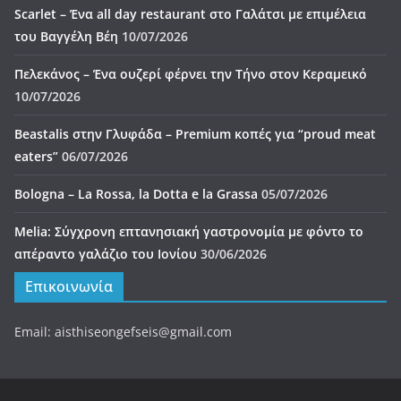
Melia: Σύγχρονη επτανησιακή γαστρονομία με φόντο το
απέραντο γαλάζιο του Ιονίου
30/06/2026
Επικοινωνία
Email: aisthiseongefseis@gmail.com
Πνευματικά Δικαιώματα © 2026
ΑΙΣΘΗΣΕΩΝ ΓΕΥΣΕΙΣ
. Τα
πνευματικά δικαιώματα προστατεύονται.
Θέμα:
ColorMag
από ThemeGrill. Κατασκευασμένο με
WordPress
.