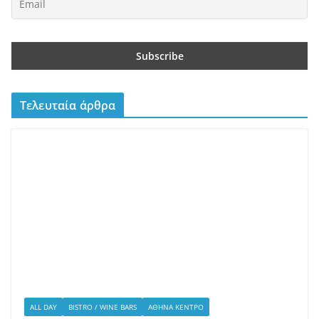
ALL DAY
BISTRO / WINE BARS
ΑΘΉΝΑ ΚΈΝΤΡΟ
Scarlet – Ένα all day restaurant
στο Γαλάτσι με επιμέλεια του
Βαγγέλη Βέη
10/07/2026
admin
Το Scarlet άνοιξε πριν λίγους μήνες στο Γαλάτσι και τα
πιάτα φέρουν την υπογραφή του Βαγγέλη Βέη. Εδώ οι
εντυπώσεις