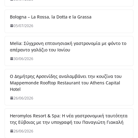
Ο Δημήτρης Αρσενίδης αναλαμβάνει την κουζίνα του
Mappemonde Rooftop Restaurant του Athens Capital
Hotel
26/06/2026
Heromylos Resort & Spa: Η νέα γαστρονομική ταυτότητα
της Εύβοιας με την υπογραφή του Παναγιώτη Γιακαλή
26/06/2026
Thirio – Η ελληνική κουζίνα αλλιώς, από τον chef Θωμά
Μάτσα
07/06/2026
Blue Fish – Εκλεκτή ψαροφαγία πάνω στην θάλασσα από
τον chef Γιώργο Οικονομίδη
07/06/2026