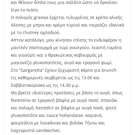
και θέλουν δίπλα τους μια σαλάτα ώστε να δροσίσει
λίγο το πιάτο.
Ο σολομός gravlax έρχεται τυλιγμένος σε κρέπα ολικής
άλεσης με μπρικ και κρέμα τυριού και ταιριάζει ιδανικά
με το chutney αχλαδιού.
Απ’τον κατάλογο, μου κίνησαν επίσης το ενδιαφέρον η
μαντλέν παστουρμά με τυρί σουλγούν, λιαστή τομάτα
και γιαούρτι και ο θρακιώτικος καβουρμάς με
μαγιονέζα γλυκοπατάτας, αυγό και τραγανό ψωμί.
Στο “Gargaretta” έχουν ξεχωριστή κάρτα για brunch·
τις καθημερινές σερβίρεται ως τις 13.00 και
Σαββατοκύριακα ως τις 14.30 μ.μ.
Θα βρείτε ιδιαίτερες προτάσεις με βάση το αυγό, όπως
florentine σε τραγανή βάφλα με αυγά ποσέ, σπανάκι
και σολομό, benedict σε βάφλα με αυγά ποσέ, ψητή
γλυκοπατάτα και sauce hollandaise, καγιανά,
φουρτάλια με λουκάνικο και βολάκι Τήνου και
λαχταριστά sandwiches.