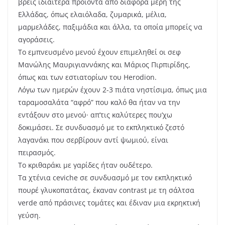
βρεις ιδιαίτερα προϊόντα από διάφορα μέρη της
Ελλάδας, όπως ελαιόλαδα, ζυμαρικά, μέλια,
μαρμελάδες, παξιμάδια και άλλα, τα οποία μπορείς να
αγοράσεις.
Το εμπνευσμένο μενού έχουν επιμεληθεί οι σεφ
Μανώλης Μαυριγιαννάκης και Μάριος Πιρπιρίδης,
όπως και των εστιατορίων του Herodion.
Λόγω των ημερών έχουν 2-3 πιάτα νηστίσιμα, όπως μια
ταραμοσαλάτα “αφρό” που καλό θα ήταν να την
εντάξουν στο μενού· απ’τις καλύτερες που’χω
δοκιμάσει. Σε συνδυασμό με το εκπληκτικό ζεστό
λαγανάκι που σερβίρουν αντί ψωμιού, είναι
πειρασμός.
Το κριθαράκι με γαρίδες ήταν ουδέτερο.
Τα χτένια ceviche σε συνδυασμό με τον εκπληκτικό
πουρέ γλυκοπατάτας, έκαναν contrast με τη σάλτσα
verde από πράσινες τομάτες και έδιναν μια εκρηκτική
γεύση.