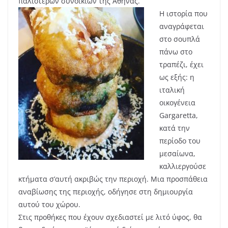
παλιότερων συνοικιών της Αθήνας.
Η ιστορία που
αναγράφεται
στο σουπλά
πάνω στο
τραπέζι, έχει
ως εξής: η
ιταλική
οικογένεια
Gargaretta,
κατά την
περίοδο του
μεσαίωνα,
καλλιεργούσε
κτήματα σ’αυτή ακριβώς την περιοχή. Μια προσπάθεια
αναβίωσης της περιοχής, οδήγησε στη δημιουργία
αυτού του χώρου.
Στις προθήκες που έχουν σχεδιαστεί με λιτό ύφος, θα