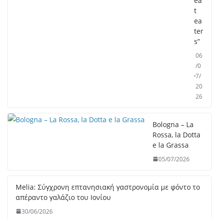
ea
t
ea
ter
s”
06
/0
7/
20
26
Bologna – La
Rossa, la Dotta
e la Grassa
05/07/2026
M
eli
a:
Σύ