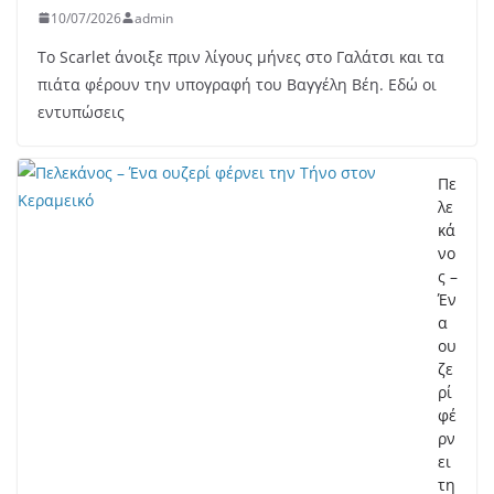
10/07/2026
admin
Το Scarlet άνοιξε πριν λίγους μήνες στο Γαλάτσι και τα
πιάτα φέρουν την υπογραφή του Βαγγέλη Βέη. Εδώ οι
εντυπώσεις
Πε
λε
κά
νο
ς –
Έν
α
ου
ζε
ρί
φέ
ρν
ει
τη