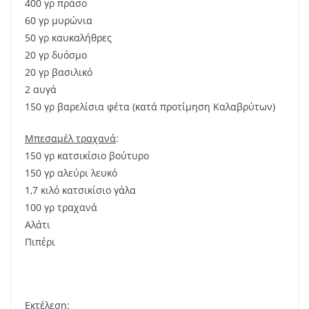
400 γρ πράσο
60 γρ μυρώνια
50 γρ καυκαλήθρες
20 γρ δυόσμο
20 γρ βασιλικό
2 αυγά
150 γρ βαρελίσια φέτα (κατά προτίμηση Καλαβρύτων)
Μπεσαμέλ τραχανά
:
150 γρ κατσικίσιο βούτυρο
150 γρ αλεύρι λευκό
1,7 κιλό κατσικίσιο γάλα
100 γρ τραχανά
Αλάτι
Πιπέρι
Εκτέλεση
: