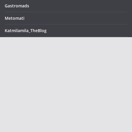
Hotel
26/06/2026
Heromylos Resort & Spa: Η νέα γαστρονομική ταυτότητα
της Εύβοιας με την υπογραφή του Παναγιώτη Γιακαλή
26/06/2026
Thirio – Η ελληνική κουζίνα αλλιώς, από τον chef Θωμά
Μάτσα
07/06/2026
Blue Fish – Εκλεκτή ψαροφαγία πάνω στην θάλασσα από
τον chef Γιώργο Οικονομίδη
07/06/2026
Urbana Gastroteka – Ένας γευστικός χώρος στην
Μεγαλόπολη