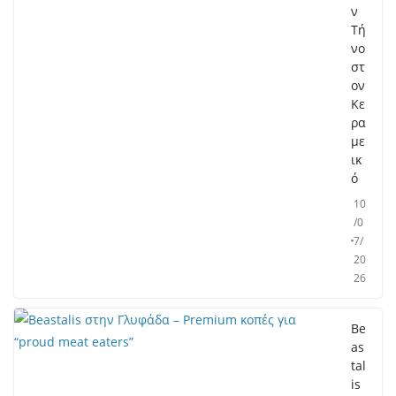
ν
Τή
νο
στ
ον
Κε
ρα
με
ικ
ό
10
/0
7/
20
26
Be
as
tal
is