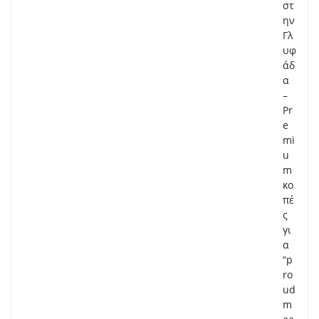
στ
ην
Γλ
υφ
άδ
α
–
Pr
e
mi
u
m
κο
πέ
ς
γι
α
“p
ro
ud
m