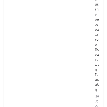
με
τη
ν
υπ
ογ
ρα
φή
το
υ
Πα
να
γι
ώτ
η
Γι
ακ
αλ
ή
26
/0
6/