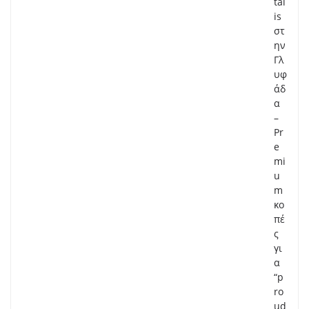
tal
is
στ
ην
Γλ
υφ
άδ
α
–
Pr
e
mi
u
m
κο
πέ
ς
γι
α
“p
ro
ud