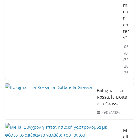
m
ea
t
ea
ter
s”
06
/0
7/
20
26
Bologna – La
Rossa, la Dotta
e la Grassa
05/07/2026
M
eli