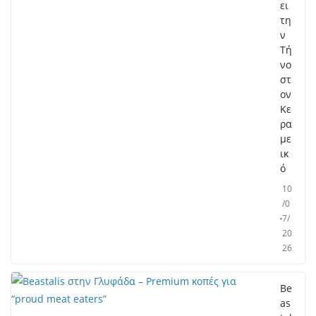
ει
τη
ν
Τή
νο
στ
ον
Κε
ρα
με
ικ
ό
10
/0
7/
20
26
Be
as