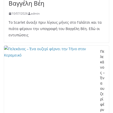
Βαγγέλη Βέη
10/07/2026
admin
Το Scarlet άνοιξε πριν λίγους μήνες στο Γαλάτσι και τα
πιάτα φέρουν την υπογραφή του Βαγγέλη Βέη. Εδώ οι
εντυπώσεις
Πε
λε
κά
νο
ς –
Έν
α
ου
ζε
ρί
φέ
ρν