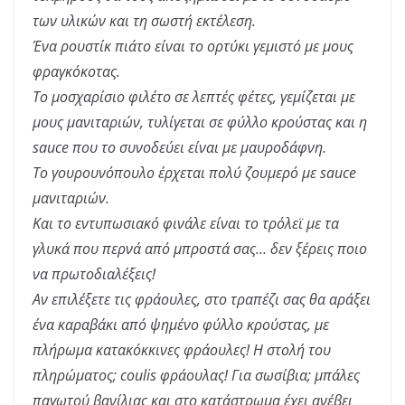
των υλικών και τη σωστή εκτέλεση.
Ένα ρουστίκ πιάτο είναι το ορτύκι γεμιστό με μους
φραγκόκοτας.
Το μοσχαρίσιο φιλέτο σε λεπτές φέτες, γεμίζεται με
μους μανιταριών, τυλίγεται σε φύλλο κρούστας και η
sauce που το συνοδεύει είναι με μαυροδάφνη.
Το γουρουνόπουλο έρχεται πολύ ζουμερό με sauce
μανιταριών.
Και το εντυπωσιακό φινάλε είναι το τρόλεϊ με τα
γλυκά που περνά από μπροστά σας… δεν ξέρεις ποιο
να πρωτοδιαλέξεις!
Αν επιλέξετε τις φράουλες, στο τραπέζι σας θα αράξει
ένα καραβάκι από ψημένο φύλλο κρούστας, με
πλήρωμα κατακόκκινες φράουλες! Η στολή του
πληρώματος; coulis φράουλας! Για σωσίβια; μπάλες
παγωτού βανίλιας και στο κατάστρωμα έχει ανέβει