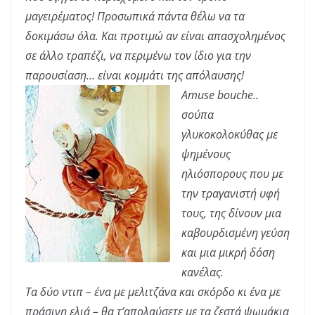
μαγειρέματος! Προσωπικά πάντα θέλω να τα
δοκιμάσω όλα. Και προτιμώ αν είναι απασχολημένος
σε άλλο τραπέζι, να περιμένω τον ίδιο για την
παρουσίαση… είναι κομμάτι της απόλαυσης!
Amuse bouche..
σούπα
γλυκοκολοκύθας με
ψημένους
ηλιόσπορους που με
την τραγανιστή υφή
τους, της δίνουν μια
καβουρδισμένη γεύση
και μια μικρή δόση
κανέλας.
Τα δύο ντιπ – ένα με μελιτζάνα και σκόρδο κι ένα με
πράσινη ελιά – θα τ’απολαύσετε με τα ζεστά ψωμάκια