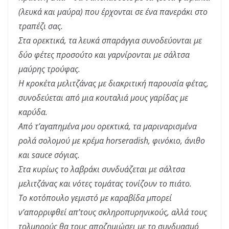
(λευκά και μαύρα) που έρχονται σε ένα πανεράκι στο
τραπέζι σας.
Στα ορεκτικά, τα λευκά σπαράγγια συνοδεύονται με
δύο φέτες προσούτο και γαρνίρονται με σάλτσα
μαύρης τρούφας.
Η κροκέτα μελιτζάνας με διακριτική παρουσία φέτας,
συνοδεύεται από μια κουταλιά μους γαρίδας με
καρύδα.
Από τ’αγαπημένα μου ορεκτικά, τα μαριναρισμένα
ρολά σολομού με κρέμα horseradish, φινόκιο, άνιθο
και sauce σόγιας.
Στα κυρίως το λαβράκι συνδυάζεται με σάλτσα
μελιτζάνας και νότες τομάτας τονίζουν το πιάτο.
Το κοτόπουλο γεμιστό με καραβίδα μπορεί
ν’απορριφθεί απ’τους σκληροπυρηνικούς, αλλά τους
τολμηρούς θα τους αποζημιώσει με το συνδυασμό