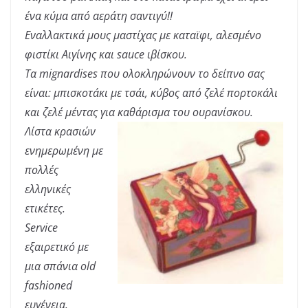
ένα κύμα από αεράτη σαντιγύ!!
Εναλλακτικά μους μαστίχας με καταϊφι, αλεσμένο
φιστίκι Αιγίνης και sauce ιβίσκου.
Τα mignardises που ολοκληρώνουν το δείπνο σας
είναι: μπισκοτάκι με τσάι, κύβος από ζελέ πορτοκάλι
και ζελέ μέντας για καθάρισμα του ουρανίσκου.
Λίστα κρασιών
ενημερωμένη με
πολλές
ελληνικές
ετικέτες.
Service
εξαιρετικό με
μια σπάνια old
fashioned
ευγένεια.