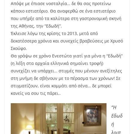
Απόψε με έπιασε νοσταλγία… δε θα σας προτείνω
κάποιο εστιατόριο. Θα αναφερθώ σε ένα εστιατόριο
που υπήρξε από τα καλύτερα στη γαστρονομική σκηνή
της Αθήνας, την “Εδωδή”.
Έκλεισε λόγω της κρίσης το 2013, μετά από
δεκατέσσερα χρόνια και συνεχείς βραβεύσεις με Χρυσό
Σκούφο.
Θα γράψω σε χρόνο Ενεστώτα γιατί για μένα η “Εδωδή”
(η λέξη στα αρχαία ελληνικά σημαίνει τροφή)
συνεχίζει να υπάρχει… στιγμές που μένουν ανεξίτηλες
στη μνήμη δε σβήνουν με το πέρασμα των χρόνων! Σε
στιγματίζουν, είναι κομμάτι από σένα… δε μπορεί
κανείς να σου τις πάρει..
“Η
Εδωδ
ή
λοιπ