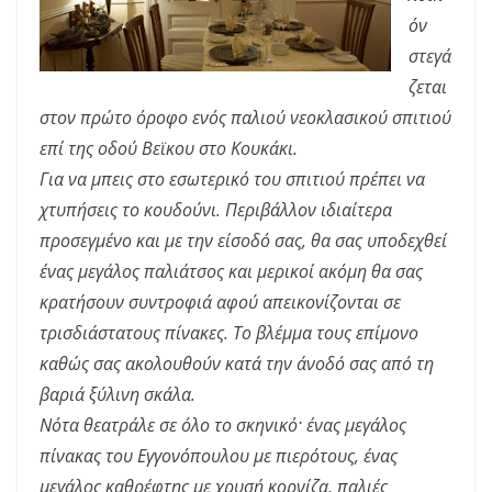
όν
στεγά
ζεται
στον πρώτο όροφο ενός παλιού νεοκλασικού σπιτιού
επί της οδού Βεϊκου στο Κουκάκι.
Για να μπεις στο εσωτερικό του σπιτιού πρέπει να
χτυπήσεις το κουδούνι. Περιβάλλον ιδιαίτερα
προσεγμένο και με την είσοδό σας, θα σας υποδεχθεί
ένας μεγάλος παλιάτσος και μερικοί ακόμη θα σας
κρατήσουν συντροφιά αφού απεικονίζονται σε
τρισδιάστατους πίνακες. Το βλέμμα τους επίμονο
καθώς σας ακολουθούν κατά την άνοδό σας από τη
βαριά ξύλινη σκάλα.
Νότα θεατράλε σε όλο το σκηνικό· ένας μεγάλος
πίνακας του Εγγονόπουλου με πιερότους, ένας
μεγάλος καθρέφτης με χρυσή κορνίζα, παλιές