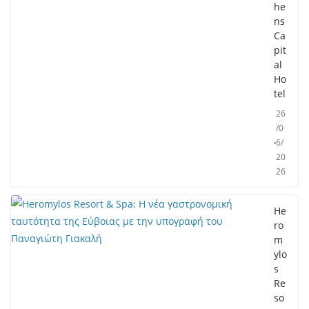
he
ns
Ca
pit
al
Ho
tel
26
/0
6/
20
26
He
ro
m
ylo
s
Re
so