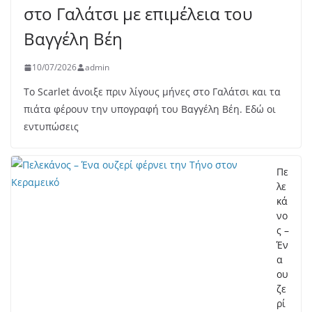
στο Γαλάτσι με επιμέλεια του
Βαγγέλη Βέη
10/07/2026
admin
Το Scarlet άνοιξε πριν λίγους μήνες στο Γαλάτσι και τα
πιάτα φέρουν την υπογραφή του Βαγγέλη Βέη. Εδώ οι
εντυπώσεις
Πε
λε
κά
νο
ς –
Έν
α
ου
ζε
ρί