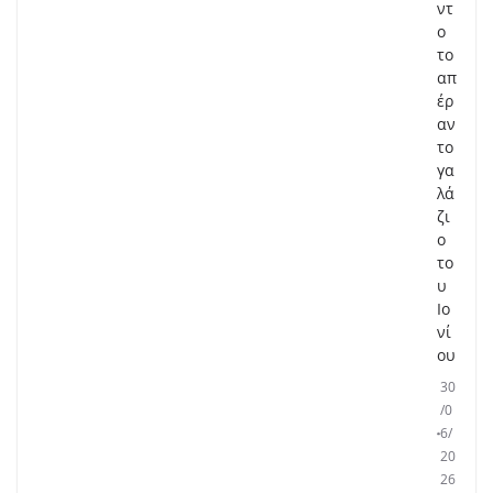
ντ
ο
το
απ
έρ
αν
το
γα
λά
ζι
ο
το
υ
Ιο
νί
ου
30
/0
6/
20
26