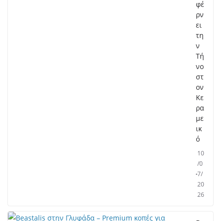
φέ
ρν
ει
τη
ν
Τή
νο
στ
ον
Κε
ρα
με
ικ
ό
10
/0
7/
20
26