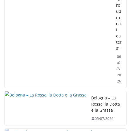
ro
ud
m
ea
t
ea
ter
s”
06
/0
7/
20
26
Bologna – La
Rossa, la Dotta
e la Grassa
05/07/2026