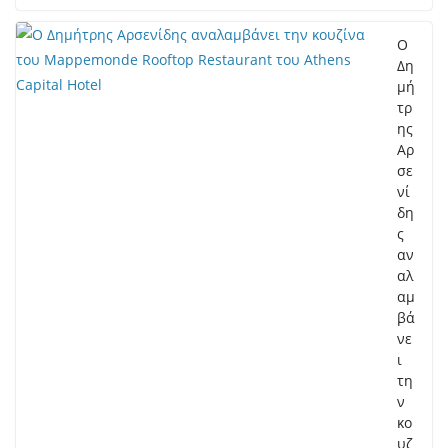
Ο
Δη
μή
τρ
ης
Αρ
σε
νί
δη
ς
αν
αλ
αμ
βά
νε
ι
τη
ν
κο
υζ