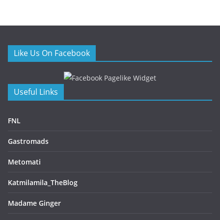
Ο Δημήτρης Αρσενίδης αναλαμβάνει την κουζίνα του
Mappemonde Rooftop Restaurant του Athens Capital
Hotel
26/06/2026
Heromylos Resort & Spa: Η νέα γαστρονομική ταυτότητα
της Εύβοιας με την υπογραφή του Παναγιώτη Γιακαλή
26/06/2026
Thirio – Η ελληνική κουζίνα αλλιώς, από τον chef Θωμά
Μάτσα
07/06/2026
Blue Fish – Εκλεκτή ψαροφαγία πάνω στην θάλασσα από
τον chef Γιώργο Οικονομίδη
07/06/2026