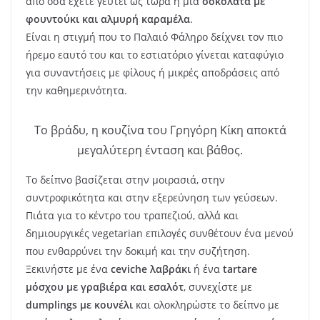
από όσα έχετε γευτεί ως τώρα ή μια
σοκολάτα με
φουντούκι και αλμυρή καραμέλα
.
Είναι η στιγμή που το Παλαιό Φάληρο δείχνει τον πιο
ήρεμο εαυτό του και το εστιατόριο γίνεται καταφύγιο
για συναντήσεις με φίλους ή μικρές αποδράσεις από
την καθημερινότητα.
Το βράδυ, η κουζίνα του Γρηγόρη Κίκη αποκτά
μεγαλύτερη ένταση και βάθος.
Το δείπνο βασίζεται στην μοιρασιά, στην
συντροφικότητα και στην εξερεύνηση των γεύσεων.
Πιάτα για το κέντρο του τραπεζιού, αλλά και
δημιουργικές vegetarian επιλογές συνθέτουν ένα μενού
που ενθαρρύνει την δοκιμή και την συζήτηση.
Ξεκινήστε με ένα
ceviche λαβράκι
ή ένα
tartare
μόσχου με γραβιέρα και εσαλότ
, συνεχίστε με
dumplings με κουνέλι
και ολοκληρώστε το δείπνο με