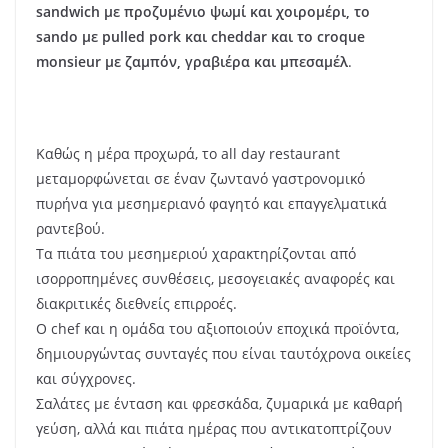
sandwich
με
προζυμένιο
ψωμί
και
χοιρομέρι
, το
sando με
pulled pork και
cheddar και
το
croque
monsieur με
ζαμπόν
, γραβιέρα
και
μπεσαμέλ
.
Καθώς η μέρα προχωρά, το all day restaurant
μεταμορφώνεται σε έναν ζωντανό γαστρονομικό
πυρήνα για μεσημεριανό φαγητό και επαγγελματικά
ραντεβού.
Τα πιάτα του μεσημεριού χαρακτηρίζονται από
ισορροπημένες συνθέσεις, μεσογειακές αναφορές και
διακριτικές διεθνείς επιρροές.
Ο chef και η ομάδα του αξιοποιούν εποχικά προϊόντα,
δημιουργώντας συνταγές που είναι ταυτόχρονα οικείες
και σύγχρονες.
Σαλάτες με ένταση και φρεσκάδα, ζυμαρικά με καθαρή
γεύση, αλλά και πιάτα ημέρας που αντικατοπτρίζουν