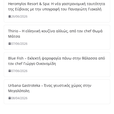
10
/0
7/
20
26
Beastalis στην Γλυφάδα – Premium κοπές για “proud
meat eaters”
06/07/2026
Bologna – La Rossa, la Dotta e la Grassa
05/07/2026
Melia: Σύγχρονη επτανησιακή γαστρονομία με φόντο το
απέραντο γαλάζιο του Ιονίου
30/06/2026