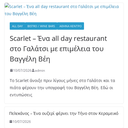
ALL DAY
BISTRO / WINE BARS
ΑΘΉΝΑ ΚΈΝΤΡΟ
Scarlet – Ένα all day restaurant
στο Γαλάτσι με επιμέλεια του
Βαγγέλη Βέη
10/07/2026
admin
Το Scarlet άνοιξε πριν λίγους μήνες στο Γαλάτσι και τα
πιάτα φέρουν την υπογραφή του Βαγγέλη Βέη. Εδώ οι
εντυπώσεις
Πε
λε
κά