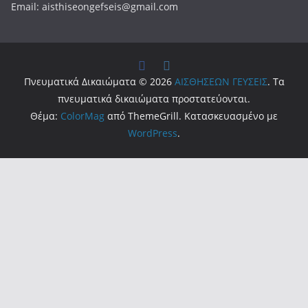
Metomati
Katmilamila_TheBlog
Madame Ginger
popaganda.gr
Τελευταία άρθρα
Scarlet – Ένα all day restaurant στο Γαλάτσι με επιμέλεια
του Βαγγέλη Βέη
10/07/2026
Πελεκάνος – Ένα ουζερί φέρνει την Τήνο στον Κεραμεικό
10/07/2026
Beastalis στην Γλυφάδα – Premium κοπές για “proud meat
eaters”
06/07/2026
Bologna – La Rossa, la Dotta e la Grassa
05/07/2026