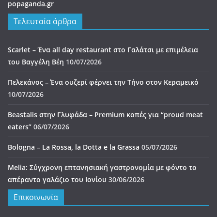
Urbana Gastroteka – Ένας γευστικός χώρος στην
Μεγαλόπολη
08/04/2026
Like Us On Facebook
Useful Links
FNL
Gastromads