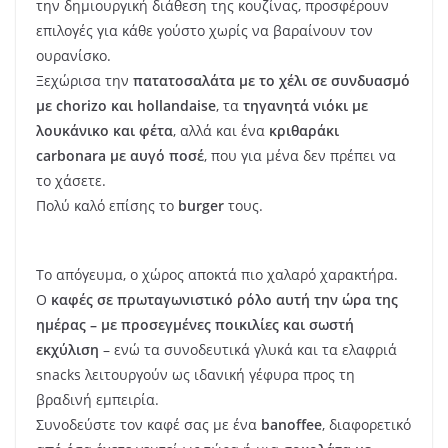
την δημιουργική διάθεση της κουζίνας, προσφέρουν
επιλογές για κάθε γούστο χωρίς να βαραίνουν τον
ουρανίσκο.
Ξεχώρισα την
πατατοσαλάτα με το χέλι σε συνδυασμό
με
chorizo και
hollandaise
, τα
τηγανητά νιόκι με
λουκάνικο και φέτα
, αλλά και ένα
κριθαράκι
carbonara με αυγό ποσέ
, που για μένα δεν πρέπει να
το χάσετε.
Πολύ καλό επίσης το
burger
τους.
Το απόγευμα, ο χώρος αποκτά πιο χαλαρό χαρακτήρα.
Ο
καφές σε πρωταγωνιστικό ρόλο αυτή την ώρα της
ημέρας – με προσεγμένες ποικιλίες και σωστή
εκχύλιση
– ενώ τα συνοδευτικά γλυκά και τα ελαφριά
snacks λειτουργούν ως ιδανική γέφυρα προς τη
βραδινή εμπειρία.
Συνοδεύστε τον καφέ σας με ένα
banoffee
, διαφορετικό