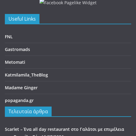
Scarlet – Ένα all day restaurant στο Γαλάτσι με επιμέλεια
του Βαγγέλη Βέη
10/07/2026
Πελεκάνος – Ένα ουζερί φέρνει την Τήνο στον Κεραμεικό
10/07/2026
Beastalis στην Γλυφάδα – Premium κοπές για “proud meat
eaters”
06/07/2026
Bologna – La Rossa, la Dotta e la Grassa
05/07/2026
Melia: Σύγχρονη επτανησιακή γαστρονομία με φόντο το
απέραντο γαλάζιο του Ιονίου
30/06/2026
Επικοινωνία
Email: aisthiseongefseis@gmail.com