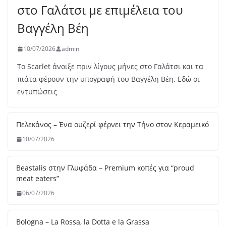
Bologna – La Rossa, la Dotta e la Grassa
05/07/2026
Melia: Σύγχρονη επτανησιακή γαστρονομία με φόντο το
απέραντο γαλάζιο του Ιονίου
30/06/2026
Ο Δημήτρης Αρσενίδης αναλαμβάνει την κουζίνα του
Mappemonde Rooftop Restaurant του Athens Capital
Hotel
26/06/2026
Heromylos Resort & Spa: Η νέα γαστρονομική ταυτότητα
της Εύβοιας με την υπογραφή του Παναγιώτη Γιακαλή
26/06/2026