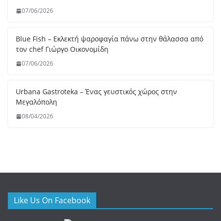
Like Us On Facebook
Useful Links
FNL
Gastromads
Metomati
Katmilamila_TheBlog
Madame Ginger
popaganda.gr
Τελευταία άρθρα