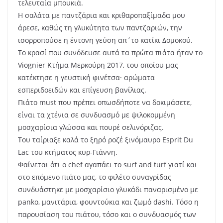
τελευταία μπουκιά.
Η σαλάτα με παντζάρια και κριθαροπαξίμαδα μου
άρεσε, καθώς τη γλυκύτητα των παντζαριών, την
ισορροπούσε η έντονη γεύση απ΄το κατίκι Δομοκού.
Το κρασί που συνόδευσε αυτά τα πρώτα πιάτα ήταν το
Viognier Κτήμα Μερκούρη 2017, του οποίου μας
κατέκτησε η γευστική φινέτσα
·
αρώματα
εσπεριδοειδών και επίγευση βανίλιας.
Πιάτο must που πρέπει οπωσδήποτε να δοκιμάσετε,
είναι τα χτένια σε συνδυασμό με ψιλοκομμένη
μοσχαρίσια γλώσσα και πουρέ σελινόριζας.
Του ταίριαξε καλά το ξηρό ροζέ ξινόμαυρο Esprit Du
Lac του κτήματος κυρ-Γιάννη.
Φαίνεται ότι ο chef αγαπάει το surf and turf γιατί και
στο επόμενο πιάτο μας, το φιλέτο συναγρίδας
συνδυάστηκε με μοσχαρίσιο γλυκάδι παναρισμένο με
panko, μανιτάρια, φουντούκια και ζωμό dashi. Τόσο η
παρουσίαση του πιάτου, τόσο και ο συνδυασμός των