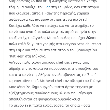
Διαβάζοντας λοιπόν ότι η Άλκηστις Παπαδέα είχε την
τόλμη να ανοίξει το
Silar
στη Γλυφάδα, ένα εστιατόριο
που διαφέρει απ’τα all-day της περιοχής, χάρηκα
αφάνταστα και πιστεύω ότι πρέπει να πετύχει!
Και έχει κάθε λόγο να πετύχει και να το στηρίξει το
κοινό που αγαπά το καλό φαγητό, αφού τα ηνία στην
κουζίνα έχει ο Άγγελος Μπακόπουλος που έχει δώσει
πολύ καλά δείγματα γραφής στο Doryssa Seaside Resort
στη Σάμο και πέρυσι στο εστιατόριο του ξενοδοχείου
“Katikies” στη Μύκονο.
Απ’τους πολύ ταλαντούχους chef της γενιάς του,
άδραξε την ευκαιρία να παρουσιάσει την κουζίνα του
και στο κοινό της Αθήνας, αναλαμβάνοντας το “Silar”
ως executive chef. Με head chef τον αδερφό του Γιώργο
Μπακόπουλο, δημιουργούν πιάτα άρτια τεχνικά με
εξεζητημένους συνδυασμούς υλικών που σίγουρα
απευθύνονται σε ψαγμένους ουρανίσκους!
Το μενού έχει πιάτα ευφάνταστα, τα οποία – όσα