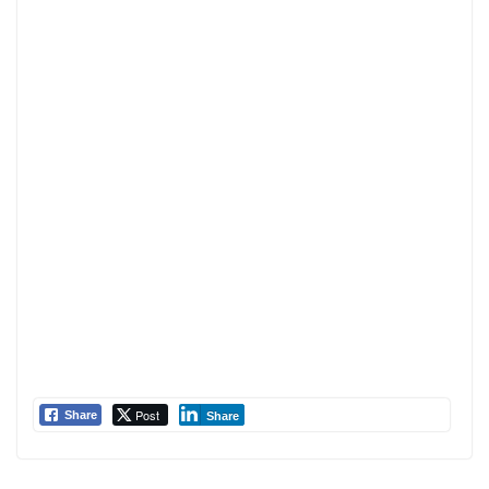
Post
Share
Share