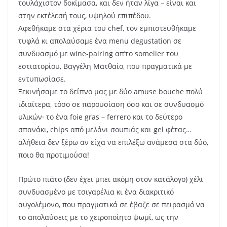
τουλάχιστον δοκίμασα, και δεν ήταν λίγα – είναι και
στην εκτέλεσή τους, υψηλού επιπέδου.
Αφεθήκαμε στα χέρια του chef, τον εμπιστευθήκαμε
τυφλά κι απολαύσαμε ένα menu degustation σε
συνδυασμό με wine-pairing απ’το somelier του
εστιατορίου, Βαγγέλη Ματθαίο, που πραγματικά με
εντυπωσίασε.
Ξεκινήσαμε το δείπνο μας με δύο amuse bouche πολύ
ιδιαίτερα, τόσο σε παρουσίαση όσο και σε συνδυασμό
υλικών
·
το ένα foie gras – ferrero και το δεύτερο
σπανάκι, chips από μελάνι σουπιάς και gel φέτας…
αλήθεια δεν ξέρω αν είχα να επιλέξω ανάμεσα στα δύο,
ποιο θα προτιμούσα!
Πρώτο πιάτο (δεν έχει μπει ακόμη στον κατάλογο) χέλι
συνδυασμένο με τσιγαρέλια κι ένα διακριτικό
αυγολέμονο, που πραγματικά σε έβαζε σε πειρασμό να
το απολαύσεις με το χειροποίητο ψωμί, ως την