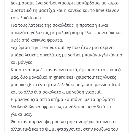
Δοκιμάσαμε ένα sorbet γιαούρτι με κάρδαμο, με κύριο
συστατικό τη μαστίχα και η κανέλα και το lime έδιναν
το τελικό touch.
Για τους λάτρεις της σοκολάτας, η πρόταση είναι
σοκολάτα γάλακτος με μαλακή καραμέλα, φουντούκι και
υφές από κόκκινα φρούτα.
Ξεχώρισα την cremeux dulcey που ήταν μια αέρινη
μπάρα λευκής σοκολάτας με sorbet μπανάνα-γλυκάνισο
και μάνγκο.
Και σα να μην έφταναν όλα αυτά, έφτασαν στο τραπέζι
μας, δύο μοναδικά mignardises (χειροποίητες γλυκές
μπουκιές)
·
το ένα ήταν ζελεδάκι με γεύση passion-fruit
και το άλλο ένα σοκολατάκι με γεύση γιασεμί.
Η μαλαγουζιά απ’το κτήμα Σαμπάνη, με τα αρώματα
λουλουδιών και φρούτων, συνόδευσε μοναδικά τα
γλυκά μας.
Θα ήταν παράλειψη μου να μην αναφέρω ότι όλα τα
αλλαντικά και το ψωμί φτιάχνονται στην κουζίνα του