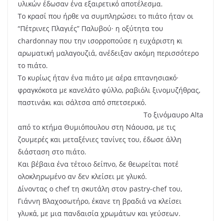
υλικών έδωσαν ένα εξαιρετικό αποτέλεσμα.
Το κρασί που ήρθε να συμπληρώσει το πιάτο ήταν οι
“Πέτρινες Πλαγιές” Παλυβού
·
η οξύτητα του
chardonnay που την ισορροπούσε η ευχάριστη κι
αρωματική μαλαγουζιά, ανέδειξαν ακόμη περισσότερο
το πιάτο.
Το κυρίως ήταν ένα πιάτο με αέρα επτανησιακό
·
φραγκόκοτα με κανελάτο φύλλο, ραβιόλι ξινομυζήθρας,
παστινάκι και σάλτσα από σπετσερικό.
Το ξινόμαυρο Alta
από το κτήμα Θυμιόπουλου στη Νάουσα, με τις
ζουμερές και μεταξένιες τανίνες του, έδωσε άλλη
διάσταση στο πιάτο.
Και βέβαια ένα τέτοιο δείπνο, δε θεωρείται ποτέ
ολοκληρωμένο αν δεν κλείσει με γλυκό.
Δίνοντας ο chef τη σκυτάλη στον pastry-chef του,
Γιάννη Βλαχοσωτήρο, έκανε τη βραδιά να κλείσει
γλυκά, με μια πανδαισία χρωμάτων και γεύσεων.