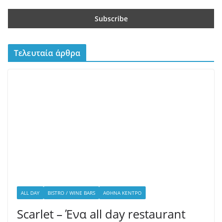
Scarlet – Ένα all day restaurant
στο Γαλάτσι με επιμέλεια του
Βαγγέλη Βέη
10/07/2026
admin
Το Scarlet άνοιξε πριν λίγους μήνες στο Γαλάτσι και τα
πιάτα φέρουν την υπογραφή του Βαγγέλη Βέη. Εδώ οι
εντυπώσεις
Πελεκάνος – Ένα ουζερί φέρνει την Τήνο στον Κεραμεικό
10/07/2026
Beastalis στην Γλυφάδα – Premium κοπές για “proud
meat eaters”
06/07/2026