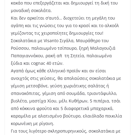
κακάο που επεξεργάζεται και δημιουργεί τη δική του
μοναδική σοκολάτα.
Και δεν αρκείται σ’αυτό… διοχετεύει τη μεγάλη του
αγάπη και τις γνώσεις του για το κρασί και το αλκοόλ
γεμίζοντας τις χειροποίητες δημιουργίες του!
Σοκολατάκια με Visanto Σιγάλα, Μαυράθηρο του
Ρούσσου, παλαιωμένο τσίπουρο, ξηρή Μαλαγουζιά
Παπαγιαννάκου, ρακή απ΄τη Σητεία, παλαιωμένα
ξύδια και cognac 40 ετών.
Αγαπά όμως κάθε ελληνικό προϊόν και αν είσαι
ανοιχτός στις γεύσεις, θα απολαύσεις σοκολατάκια με
γέμιση μετσοβόνε, γεύση χωριάτικης σαλάτας ή
σπανακόπιτας, γέμιση από σουμάδα, τριαντάφυλλο,
βιολέτα, μαστίχα Χίου, μέλι Κυθήρων, 5 πιπέρια, τσάι
από κόκκινα φρούτα και 5 διαφορετικά μπαχαρικά,
καραμέλα με αλατισμένο βούτυρο, ελαιόλαδο ποικιλία
κορωνέικη με ρίγανη.
Για τους λιγότερο σκληροπυρηνικούς, σοκολατάκια με