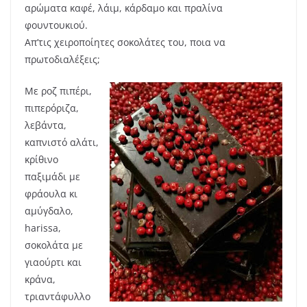
αρώματα καφέ, λάιμ, κάρδαμο και πραλίνα
φουντουκιού.
Απ’τις χειροποίητες σοκολάτες του, ποια να
πρωτοδιαλέξεις;
Με ροζ πιπέρι,
πιπερόριζα,
λεβάντα,
καπνιστό αλάτι,
κρίθινο
παξιμάδι με
φράουλα κι
αμύγδαλο,
harissa,
σοκολάτα με
γιαούρτι και
κράνα,
τριαντάφυλλο