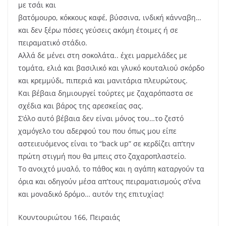
με τσάι και
βατόμουρο, κόκκους καφέ, βύσσινα, ινδική κάνναβη…
και δεν ξέρω πόσες γεύσεις ακόμη έτοιμες ή σε
πειραματικό στάδιο.
Αλλά δε μένει στη σοκολάτα.. έχει μαρμελάδες με
τομάτα, ελιά και βασιλικό και γλυκό κουταλιού σκόρδο
και κρεμμύδι, πιπεριά και μανιτάρια πλευρώτους.
Και βέβαια δημιουργεί τούρτες με ζαχαρόπαστα σε
σχέδια και βάρος της αρεσκείας σας.
Σ’όλο αυτό βέβαια δεν είναι μόνος του…το ζεστό
χαμόγελο του αδερφού του που όπως μου είπε
αστειευόμενος είναι το “back up” σε κερδίζει απ’την
πρώτη στιγμή που θα μπεις στο ζαχαροπλαστείο.
Το ανοιχτό μυαλό, το πάθος και η αγάπη καταργούν τα
όρια και οδηγούν μέσα απ’τους πειραματισμούς σ’ένα
και μοναδικό δρόμο… αυτόν της επιτυχίας!
Κουντουριώτου 166, Πειραιάς