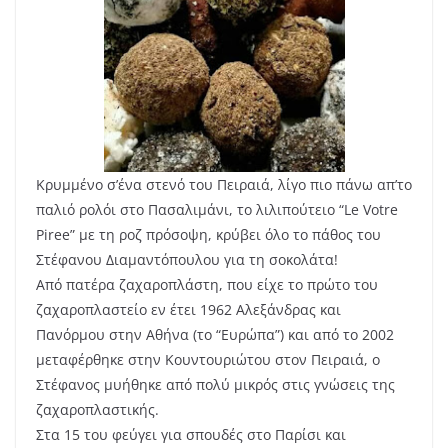
Κρυμμένο σ’ένα στενό του Πειραιά, λίγο πιο πάνω απ’το
παλιό ρολόι στο Πασαλιμάνι, το λιλιπούτειο “Le Votre
Piree” με τη ροζ πρόσοψη, κρύβει όλο το πάθος του
Στέφανου Διαμαντόπουλου για τη σοκολάτα!
Από πατέρα ζαχαροπλάστη, που είχε το πρώτο του
ζαχαροπλαστείο εν έτει 1962 Αλεξάνδρας και
Πανόρμου στην Αθήνα (το “Ευρώπα”) και από το 2002
μεταφέρθηκε στην Κουντουριώτου στον Πειραιά, ο
Στέφανος μυήθηκε από πολύ μικρός στις γνώσεις της
ζαχαροπλαστικής.
Στα 15 του φεύγει για σπουδές στο Παρίσι και