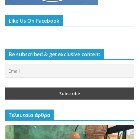
Like Us On Facebook
Be subscribed & get exclusive content
Τελευταία άρθρα