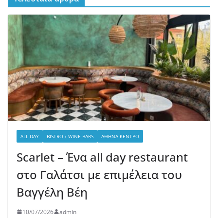
ALL DAY
BISTRO / WINE BARS
ΑΘΉΝΑ ΚΈΝΤΡΟ
Scarlet – Ένα all day restaurant
στο Γαλάτσι με επιμέλεια του
Βαγγέλη Βέη
10/07/2026
admin