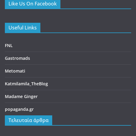
Like Us On Facebook
Useful Links
FNL
Gastromads
Metomati
Katmilamila_TheBlog
Madame Ginger
popaganda.gr
Τελευταία άρθρα