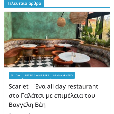
Τελευταία άρθρα
ALL DAY
BISTRO / WINE BARS
ΑΘΉΝΑ ΚΈΝΤΡΟ
Scarlet – Ένα all day restaurant
στο Γαλάτσι με επιμέλεια του
Βαγγέλη Βέη