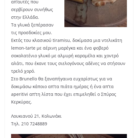
απ’αυτές που
σερβίρουν συνήθως
στην Ελλάδα.
Τα γλυκά ξεπέρασαν
τις προσδοκίες μου.
Εκτός του κλασικού tiramisu, δοκίμασα μια ντελικάτη
lemon-tarte με αέρινη μαρέγκα και ένα φοβερό
σοκολατένιο γλυκό με αλμυρή καραμέλα και χοντρό
αλάτι, που έκανε τους σιελογόνους αδένες να στήσουν
τρελό χορό.
Στο Brunello θα ξαναπήγαινα ευχαρίστως για να
δοκιμάσω κάποιο απ’τα πιάτα ημέρας ή ένα απ’τα
aperitivi απ’τη λίστα που έχει επιμεληθεί ο Σπύρος
Κερκύρας.
Λουκιανού 21, Κολωνάκι
Τηλ. 210 7248889