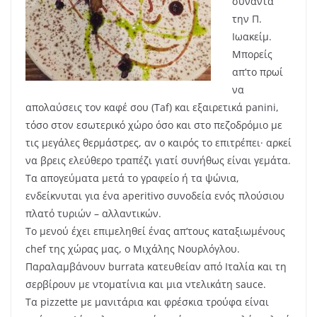
συναντά
την Π.
Ιωακείμ.
Μπορείς
απ’το πρωί
να
απολαύσεις τον καφέ σου (Taf) και εξαιρετικά panini,
τόσο στον εσωτερικό χώρο όσο και στο πεζοδρόμιο με
τις μεγάλες θερμάστρες, αν ο καιρός το επιτρέπει· αρκεί
να βρεις ελεύθερο τραπέζι γιατί συνήθως είναι γεμάτα.
Τα απογεύματα μετά το γραφείο ή τα ψώνια,
ενδείκνυται για ένα aperitivo συνοδεία ενός πλούσιου
πλατό τυριών – αλλαντικών.
Το μενού έχει επιμεληθεί ένας απ’τους καταξιωμένους
chef της χώρας μας, ο Μιχάλης Νουρλόγλου.
Παραλαμβάνουν burrata κατευθείαν από Ιταλία και τη
σερβίρουν με ντοματίνια και μια ντελικάτη sauce.
Τα pizzette με μανιτάρια και φρέσκια τρούφα είναι