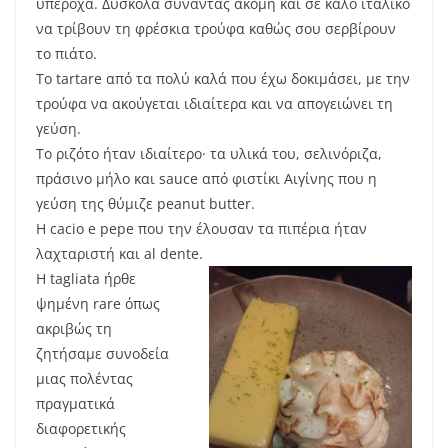
υπέροχα. Δύσκολα συναντάς ακόμη και σε καλό ιταλικό
να τρίβουν τη φρέσκια τρούφα καθώς σου σερβίρουν
το πιάτο.
Το tartare από τα πολύ καλά που έχω δοκιμάσει, με την
τρούφα να ακούγεται ιδιαίτερα και να απογειώνει τη
γεύση.
Το ριζότο ήταν ιδιαίτερο· τα υλικά του, σελινόριζα,
πράσινο μήλο και sauce από φιστίκι Αιγίνης που η
γεύση της θύμιζε peanut butter.
Η cacio e pepe που την έλουσαν τα πιπέρια ήταν
λαχταριστή και al dente.
H tagliata ήρθε
ψημένη rare όπως
ακριβώς τη
ζητήσαμε συνοδεία
μιας πολέντας
πραγματικά
διαφορετικής