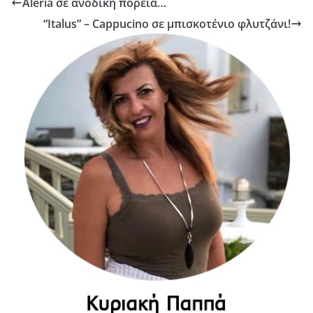
Aleria σε ανοδική πορεία…
“Italus” – Cappucino σε μπισκοτένιο φλυτζάνι!