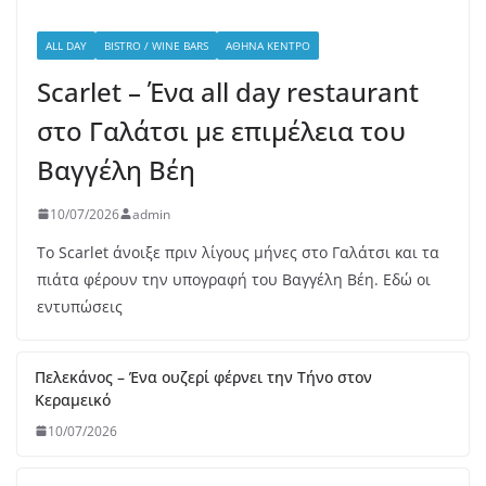
Το Scarlet άνοιξε πριν λίγους μήνες στο Γαλάτσι και τα
πιάτα φέρουν την υπογραφή του Βαγγέλη Βέη. Εδώ οι
εντυπώσεις
Πελεκάνος – Ένα ουζερί φέρνει την Τήνο στον
Κεραμεικό
10/07/2026
Beastalis στην Γλυφάδα – Premium κοπές για “proud
meat eaters”
06/07/2026
Bologna – La Rossa, la Dotta e la Grassa
05/07/2026
Melia: Σύγχρονη επτανησιακή γαστρονομία με φόντο το
απέραντο γαλάζιο του Ιονίου