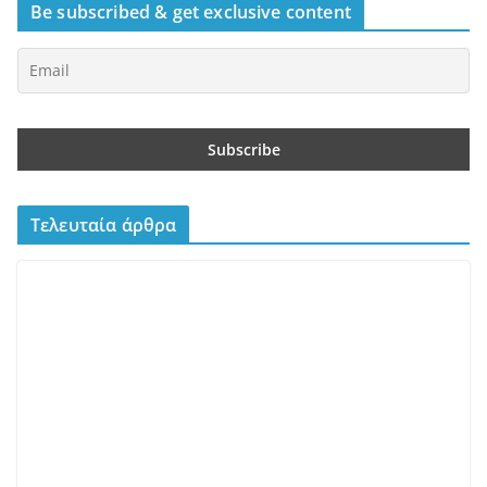
ALL DAY
BISTRO / WINE BARS
ΑΘΉΝΑ ΚΈΝΤΡΟ
Scarlet – Ένα all day restaurant
στο Γαλάτσι με επιμέλεια του
Βαγγέλη Βέη
10/07/2026
admin