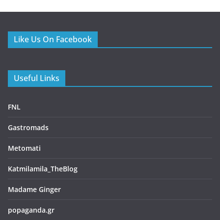
Gastromads
Metomati
Katmilamila_TheBlog
Madame Ginger
popaganda.gr
Τελευταία άρθρα
Scarlet – Ένα all day restaurant στο Γαλάτσι με επιμέλεια
του Βαγγέλη Βέη
10/07/2026
Πελεκάνος – Ένα ουζερί φέρνει την Τήνο στον Κεραμεικό
10/07/2026
Beastalis στην Γλυφάδα – Premium κοπές για “proud meat