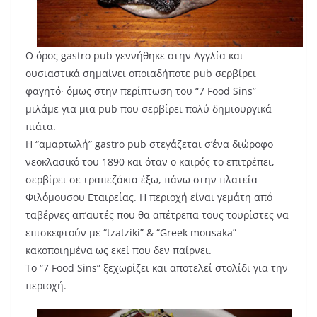
Ο όρος gastro pub γεννήθηκε στην Αγγλία και
ουσιαστικά σημαίνει οποιαδήποτε pub σερβίρει
φαγητό· όμως στην περίπτωση του “7 Food Sins”
μιλάμε για μια pub που σερβίρει πολύ δημιουργικά
πιάτα.
Η “αμαρτωλή” gastro pub στεγάζεται σ’ένα διώροφο
νεοκλασικό του 1890 και όταν ο καιρός το επιτρέπει,
σερβίρει σε τραπεζάκια έξω, πάνω στην πλατεία
Φιλόμουσου Εταιρείας. Η περιοχή είναι γεμάτη από
ταβέρνες απ’αυτές που θα απέτρεπα τους τουρίστες να
επισκεφτούν με “tzatziki” & “Greek mousaka”
κακοποιημένα ως εκεί που δεν παίρνει.
Το “7 Food Sins” ξεχωρίζει και αποτελεί στολίδι για την
περιοχή.