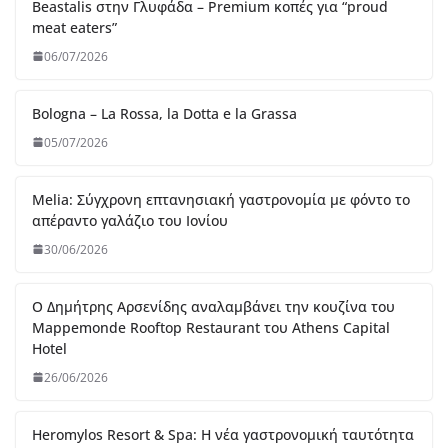
30/06/2026
Ο Δημήτρης Αρσενίδης αναλαμβάνει την κουζίνα του
Mappemonde Rooftop Restaurant του Athens Capital
Hotel
26/06/2026
Heromylos Resort & Spa: Η νέα γαστρονομική ταυτότητα
της Εύβοιας με την υπογραφή του Παναγιώτη Γιακαλή
26/06/2026
Thirio – Η ελληνική κουζίνα αλλιώς, από τον chef Θωμά
Μάτσα
07/06/2026
Blue Fish – Εκλεκτή ψαροφαγία πάνω στην θάλασσα από
τον chef Γιώργο Οικονομίδη