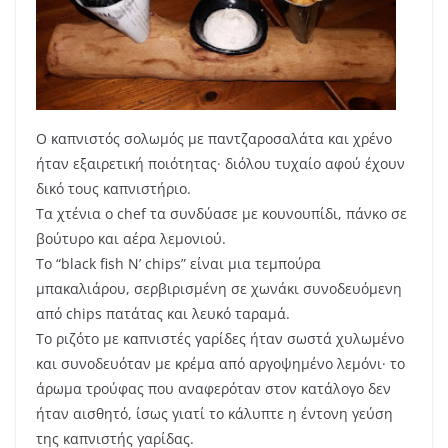
Ο καπνιστός σολωμός με παντζαροσαλάτα και χρένο
ήταν εξαιρετική ποιότητας· διόλου τυχαίο αφού έχουν
δικό τους καπνιστήριο.
Τα χτένια ο chef τα συνδύασε με κουνουπίδι, πάνκο σε
βούτυρο και αέρα λεμονιού.
Το “black fish N’ chips” είναι μια τεμπούρα
μπακαλιάρου, σερβιρισμένη σε χωνάκι συνοδευόμενη
από chips πατάτας και λευκό ταραμά.
Το ριζότο με καπνιστές γαρίδες ήταν σωστά χυλωμένο
και συνοδευόταν με κρέμα από αργοψημένο λεμόνι· το
άρωμα τρούφας που αναφερόταν στον κατάλογο δεν
ήταν αισθητό, ίσως γιατί το κάλυπτε η έντονη γεύση
της καπνιστής γαρίδας.