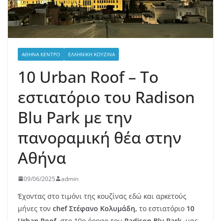
ΑΘΉΝΑ ΚΈΝΤΡΟ
ΕΛΛΗΝΙΚΉ ΚΟΥΖΊΝΑ
10 Urban Roof – Το
εστιατόριο του Radison
Blu Park με την
πανοραμική θέα στην
Αθήνα
09/06/2025
admin
Έχοντας στο τιμόνι της κουζίνας εδώ και αρκετούς
μήνες τον
chef Στέφανο Κολυμάδη,
το εστιατόριο
10
Urban Roof,
στο 10ο όροφο του
Radison Blu Park,
μας