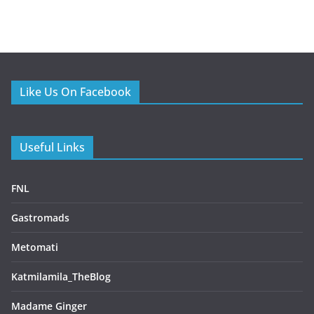
Like Us On Facebook
Useful Links
FNL
Gastromads
Metomati
Katmilamila_TheBlog
Madame Ginger