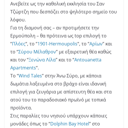
Ανεβείτε ως την καθολική εκκλησία του Σαν
Τζώρτζη που δεσπόζει στο ψηλότερο σημείο του
λόφου.
Για τη διαμονή σας – αν προτιμήσετε την
Ερμούπολη – θα πρότεινα ως top επιλογή το
“
Πλόες
“, το “
1901-Hermoupolis
“, το “
Αρίων
” και
το “
Σύρου Μέλαθρον
” με εξαιρετική θέα καθώς
και τον “
Ξενώνα Λίλα
” και το “
Antouanetta
Apartments
“.
Το “
Wind Tales
” στην Άνω Σύρο, με κάποια
δωμάτια λαξευμένα στο βράχο είναι ιδανική
επιλογή για ζευγάρια με απίστευτη θέα και στα
ατού του το παραδοσιακό πρωϊνό με τοπικά
προϊόντα.
Στις παραλίες του νησιού υπάρχουν κάποιες
μονάδες όπως το “
Dolphin Bay Hotel
” στο