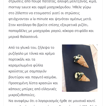
στρώσεις από πουρέ πατάτας, αλοιφή μελιτζάνας, κιμά,
mornay sauce και αφρό μοσχοκάρυδου. Ήθελε γύρω
στο 20λεπτο να ετοιμαστεί γιατί οι στρώσεις
φτιάχνονταν a la minute και ψηνόταν αμέσως μετά.
Στον κατάλογο θα βρείτε επίσης εξαιρετικά ριζότι,
παπαρδέλες με μοσχαράκι ραγού, κόκορα στιφάδο και
μερικά θαλασσινά.
Από τα γλυκά του, ζήλεψα το
ρυζόγαλο με τόνκα και κρέμα
πορτοκάλι και τα
καραμελωμένα φύλλα
κρούστας με σαμπαγιόν
βουτύρου και παγωτό καϊμάκι.
Προσεγμένη λίστα κρασιών και
κάποιες μπύρες από ελληνικές
μικροζυθοποιίες.
Να αναφέρω ότι ο λογαριασμός ήρθε σε μουσικό κουτί