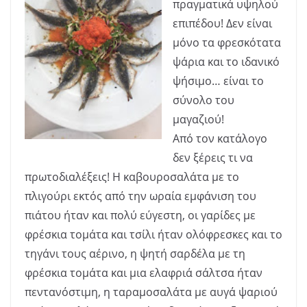
πραγματικά υψηλού
επιπέδου! Δεν είναι
μόνο τα φρεσκότατα
ψάρια και το ιδανικό
ψήσιμο… είναι το
σύνολο του
μαγαζιού!
Από τον κατάλογο
δεν ξέρεις τι να
πρωτοδιαλέξεις! Η καβουροσαλάτα με το
πλιγούρι εκτός από την ωραία εμφάνιση του
πιάτου ήταν και πολύ εύγεστη, οι γαρίδες με
φρέσκια τομάτα και τσίλι ήταν ολόφρεσκες και το
τηγάνι τους αέρινο, η ψητή σαρδέλα με τη
φρέσκια τομάτα και μια ελαφριά σάλτσα ήταν
πεντανόστιμη, η ταραμοσαλάτα με αυγά ψαριού