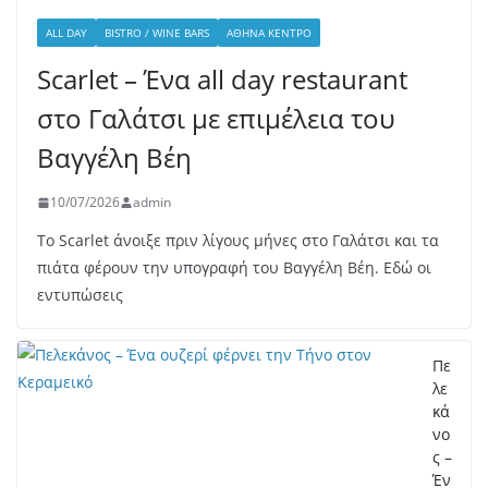
ALL DAY
BISTRO / WINE BARS
ΑΘΉΝΑ ΚΈΝΤΡΟ
Scarlet – Ένα all day restaurant
στο Γαλάτσι με επιμέλεια του
Βαγγέλη Βέη
10/07/2026
admin
Το Scarlet άνοιξε πριν λίγους μήνες στο Γαλάτσι και τα
πιάτα φέρουν την υπογραφή του Βαγγέλη Βέη. Εδώ οι
εντυπώσεις
Πε
λε
κά
νο
ς –
Έν