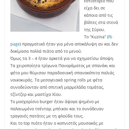
εστιατόριο που
είχα δει σε
κάποια από τις
βόλτες στα στενά
της Σύρου.
Το “Kuzina” (
fb
page
) πραγματικά ήταν για μένα αποκάλυψη αν και δεν
δοκίμασα πολλά πιάτα από το μενού.
Όμως τα 3 – 4 ήταν αρκετά για να σχηματίσω άποψη.
Τα χειροποίητα τρίγωνα Πανοράματος με σπανάκι και
φέτα μου θύμισαν παραδοσιακή σπανακόπιτα παλιάς
νοικοκυράς. Τα μεσογειακά spring rolls με φέτα
συνοδεύονταν από σπιτική μαρμελάδα τομάτας,
τζίντζερ και μαστίχα Χίου.
Το μοσχαρίσιο burger ήταν άψογα ψημένο με
παλαιωμένο τσένταρ, μπέικον και το συνόδευαν
τραγανές πατάτες με τη φλούδα τους.
Και το top πιάτο ήταν ο καπνιστός μουσακάς με