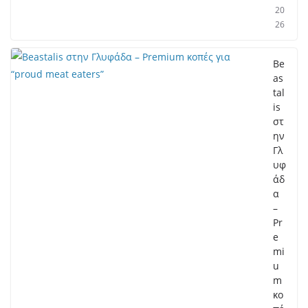
20
26
Be
as
tal
is
στ
ην
Γλ
υφ
άδ
α
–
Pr
e
mi
u
m
κο