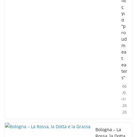
πέ
ς
γι
α
“p
ro
ud
m
ea
t
ea
ter
s”
06
/0
7/
20
26
Bologna – La
Rossa, la Dotta