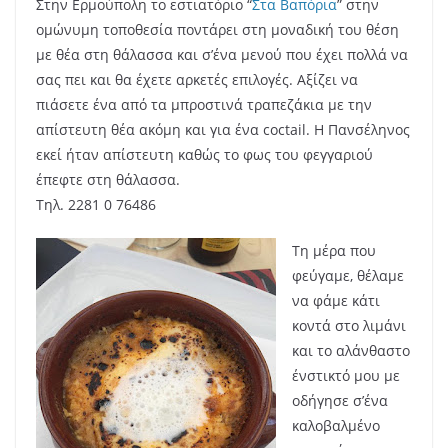
Στην Ερμούπολη το εστιατόριο “
Στα Βαπόρια
” στην
ομώνυμη τοποθεσία ποντάρει στη μοναδική του θέση
με θέα στη θάλασσα και σ’ένα μενού που έχει πολλά να
σας πει και θα έχετε αρκετές επιλογές. Αξίζει να
πιάσετε ένα από τα μπροστινά τραπεζάκια με την
απίστευτη θέα ακόμη και για ένα coctail. Η Πανσέληνος
εκεί ήταν απίστευτη καθώς το φως του φεγγαριού
έπεφτε στη θάλασσα.
Τηλ. 2281 0 76486
Τη μέρα που
φεύγαμε, θέλαμε
να φάμε κάτι
κοντά στο λιμάνι
και το αλάνθαστο
ένστικτό μου με
οδήγησε σ’ένα
καλοβαλμένο