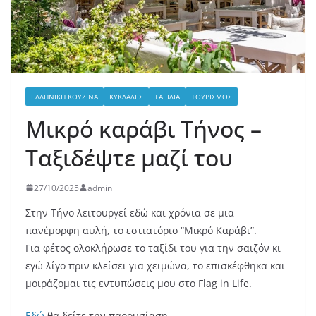
ΕΛΛΗΝΙΚΉ ΚΟΥΖΊΝΑ
ΚΥΚΛΆΔΕΣ
ΤΑΞΊΔΙΑ
ΤΟΥΡΙΣΜΌΣ
Μικρό καράβι Τήνος –
Ταξιδέψτε μαζί του
27/10/2025
admin
Στην Τήνο λειτουργεί εδώ και χρόνια σε μια
πανέμορφη αυλή, το εστιατόριο “Μικρό Καράβι”.
Για φέτος ολοκλήρωσε το ταξίδι του για την σαιζόν κι
εγώ λίγο πριν κλείσει για χειμώνα, το επισκέφθηκα και
μοιράζομαι τις εντυπώσεις μου στο Flag in Life.
Εδώ
θα δείτε την παρουσίαση.