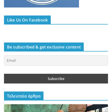
Like Us On Facebook
Be subscribed & get exclusive content
Τελευταία άρθρα