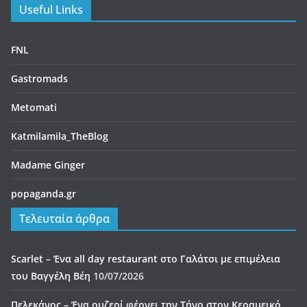
Useful Links
FNL
Gastromads
Metomati
Katmilamila_TheBlog
Madame Ginger
popaganda.gr
Τελευταία άρθρα
Scarlet – Ένα all day restaurant στο Γαλάτσι με επιμέλεια
του Βαγγέλη Βέη
10/07/2026
Πελεκάνος – Ένα ουζερί φέρνει την Τήνο στον Κεραμεικό