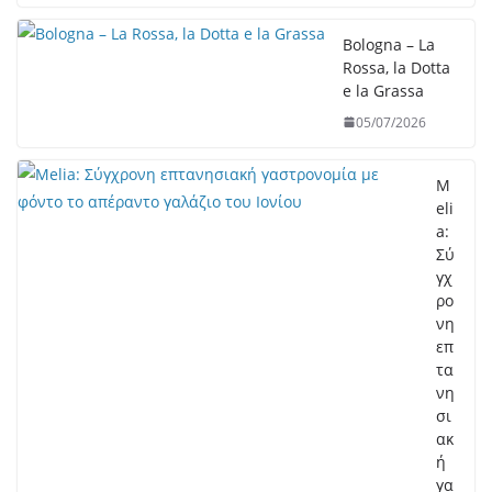
Bologna – La
Rossa, la Dotta
e la Grassa
05/07/2026
M
eli
a:
Σύ
γχ
ρο
νη
επ
τα
νη
σι
ακ
ή
γα