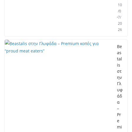
10
/0
7/
20
26
Be
as
tal
is
στ
ην
Γλ
υφ
άδ
α
–
Pr
e
mi