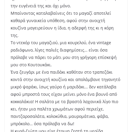
την ευγένειά της και όχι μόνο.
Μπαίνοντας καταλαβαίνεις ότι το μαγαζί αποτελεί
καθαρά γυναικεία υπόθεση, αφού στην ανοιχτή
κουζίνα μαγειρεύουν η ίδια, η αδερφή της κι η κόρη
της.
Το ντεκόρ του μαγαζιού, μια κουρελού, ένα vintage
ραδιόφωνο, λίγες παλιές διαφημίσεις… είναι όσα
πρόλαβε να πάρει το μάτι μου στη γρήγορη επίσκεψή
μου στο Κουτουκάκι.
Ένα ζευγάρι με ένα παιδάκι καθόταν στο τραπεζάκι
κοντά στην ανοιχτή κουζίνα και απολάμβανε τηγανητό
μικρό ψαράκι, ίσως γαύρο ή μαριδάκι… δεν κατάλαβα
αφού μπροστά τους είχαν μείνει μόνο ένα βουνό από
κοκκαλάκια! Η σαλάτα με τα βραστά λαχανικά λίγο πιο
κει, ήταν μια παλέτα χρωμάτων αφού περιείχε,
παντζαροσαλάτα, κολοκύθια, μαυρομάτικα, φάβα,
μπρόκολο… όσα πρόλαβα να δω!
Η κυρά-Γιώτα μου είχε έτοιμη ζεστή τη μερίδα