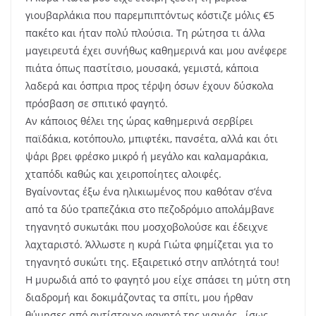
γιουβαρλάκια που παρεμπιπτόντως κόστιζε μόλις €5
πακέτο και ήταν πολύ πλούσια. Τη ρώτησα τι άλλα
μαγειρευτά έχει συνήθως καθημερινά και μου ανέφερε
πιάτα όπως παστίτσιο, μουσακά, γεμιστά, κάποια
λαδερά και όσπρια προς τέρψη όσων έχουν δύσκολα
πρόσβαση σε σπιτικό φαγητό.
Αν κάποιος θέλει της ώρας καθημερινά σερβίρει
παϊδάκια, κοτόπουλο, μπιφτέκι, πανσέτα, αλλά και ότι
ψάρι βρει φρέσκο μικρό ή μεγάλο και καλαμαράκια,
χταπόδι καθώς και
χειροποίητες αλοιφές.
Βγαίνοντας έξω ένα ηλικιωμένος που καθόταν σ’ένα
από τα δύο τραπεζάκια στο πεζοδρόμιο απολάμβανε
τηγανητό συκωτάκι που μοσχοβολούσε και έδειχνε
λαχταριστό. Άλλωστε η κυρά Γιώτα φημίζεται για το
τηγανητό συκώτι της. Εξαιρετικό στην απλότητά του!
Η μυρωδιά από το φαγητό μου είχε σπάσει τη μύτη στη
διαδρομή και δοκιμάζοντας τα σπίτι, μου ήρθαν
θύμησες από αντίστοιχο φαγητό της γιαγιάς.. ίσως