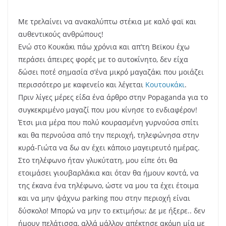
Με τρελαίνει να ανακαλύπτω στέκια με καλό φαϊ και
αυθεντικούς ανθρώπους!
Ενώ στο Κουκάκι πάω χρόνια και απ’τη Βεϊκου έχω
περάσει άπειρες φορές με το αυτοκίνητο, δεν είχα
δώσει ποτέ σημασία σ’ένα μικρό μαγαζάκι που μοιάζει
περισσότερο με καφενείο και λέγεται
Κουτουκάκι
.
Πριν λίγες μέρες είδα ένα άρθρο στην Popaganda για το
συγκεκριμένο μαγαζί που μου κίνησε το ενδιαφέρον!
Έτσι μια μέρα που πολύ κουρασμένη γυρνούσα σπίτι
και θα περνούσα από την περιοχή, τηλεφώνησα στην
κυρά-Γιώτα να δω αν έχει κάποιο μαγειρευτό ημέρας.
Στο τηλέφωνο ήταν γλυκύτατη, μου είπε ότι θα
ετοιμάσει γιουβαρλάκια και όταν θα ήμουν κοντά, να
της έκανα ένα τηλέφωνο, ώστε να μου τα έχει έτοιμα
και να μην ψάχνω parking που στην περιοχή είναι
δύσκολο! Μπορώ να μην το εκτιμήσω; Δε με ήξερε.. δεν
ήμουν πελάτισσα, αλλά μάλλον απέκτησε ακόμη μία με