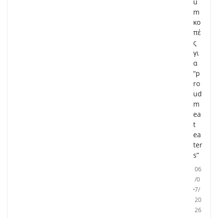
u
m
κο
πέ
ς
γι
α
“p
ro
ud
m
ea
t
ea
ter
s”
06
/0
7/
20
26