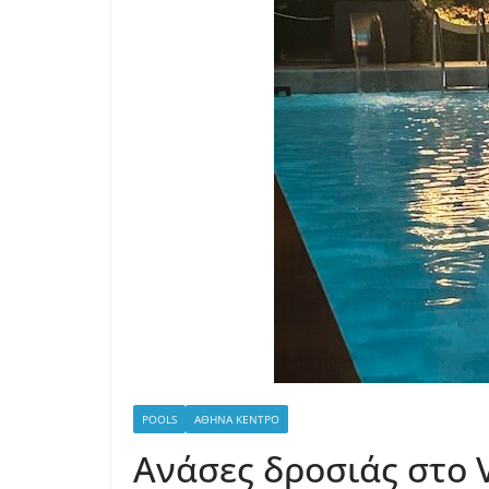
POOLS
ΑΘΉΝΑ ΚΈΝΤΡΟ
Ανάσες δροσιάς στο V