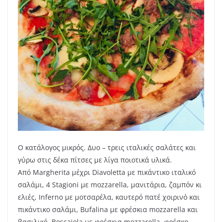
Ο κατάλογος μικρός. Δυο – τρεις ιταλικές σαλάτες και
γύρω στις δέκα πίτσες με λίγα ποιοτικά υλικά.
Από Margherita μέχρι Diavoletta με πικάντικο ιταλικό
σαλάμι, 4 Stagioni με mozzarella, μανιτάρια, ζαμπόν κι
ελιές, Inferno με μοτσαρέλα, καυτερό πατέ χοιρινό και
πικάντικο σαλάμι, Bufalina με φρέσκια mozzarella και
βασιλικό, Boscaiola με φρέσκια mozzarella, φρέσκο