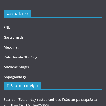
Useful Links
FNL
Gastromads
Metomati
Katmilamila_TheBlog
Madame Ginger
popaganda.gr
Τελευταία άρθρα
Scarlet – Ένα all day restaurant στο Γαλάτσι με επιμέλεια
του Βαγγέλη Βέη
10/07/2026