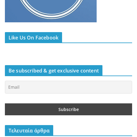
Like Us On Facebook
Be subscribed & get exclusive content
Τελευταία άρθρα