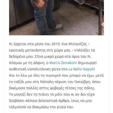
Κι έρχεται στα μέσα του 2019, ένα Μιλανέζος –
ερωτικός μετανάστης στη χώρα μας – ν’αλλάξει τα
δεδομένα μου. Σ’ένα μικρό χώρο στα όρια του Ν.
Κόσμου με τη Δάφνη, ο
Marco Zenaboni
δημιουργεί
αυθεντική ναπολιτάνικη pizza στο
La Bella Napoli
!
Και το λέω με όλη τη σιγουριά που μπορώ να έχω, μετά
το ταξίδι μου στη Νάπολη πέρυσι τον Οκτώβρη, όπου
δοκίμασα πολλές απ’τις φοβερές πίτσες της πόλης.
Το μαγαζί δεν το πιάνει το μάτι σου κι αν δεν είχα
διαβάσει κάποια δελεαστικά άρθρα, ίσως να μην
τολμούσα να δοκιμάσω την pizza του.