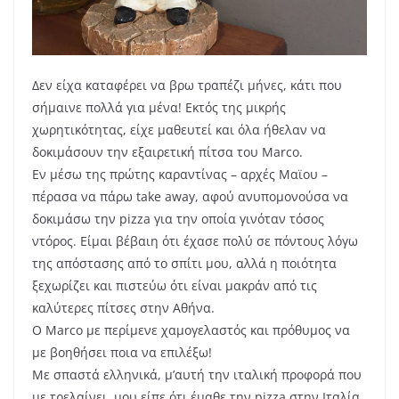
Δεν είχα καταφέρει να βρω τραπέζι μήνες, κάτι που
σήμαινε πολλά για μένα! Εκτός της μικρής
χωρητικότητας, είχε μαθευτεί και όλα ήθελαν να
δοκιμάσουν την εξαιρετική πίτσα του Marco.
Εν μέσω της πρώτης καραντίνας – αρχές Μαϊου –
πέρασα να πάρω take away, αφού ανυπομονούσα να
δοκιμάσω την pizza για την οποία γινόταν τόσος
ντόρος. Είμαι βέβαιη ότι έχασε πολύ σε πόντους λόγω
της απόστασης από το σπίτι μου, αλλά η ποιότητα
ξεχωρίζει και πιστεύω ότι είναι μακράν από τις
καλύτερες πίτσες στην Αθήνα.
Ο Marco με περίμενε χαμογελαστός και πρόθυμος να
με βοηθήσει ποια να επιλέξω!
Με σπαστά ελληνικά, μ’αυτή την ιταλική προφορά που
με τρελαίνει, μου είπε ότι έμαθε την pizza στην Ιταλία,