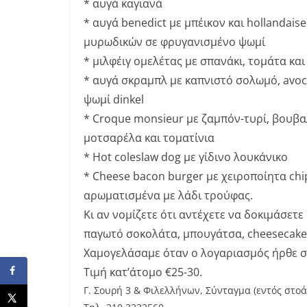
* αυγά καγιανά
* αυγά benedict με μπέικον και hollandaise
μυρωδικών σε φρυγανισμένο ψωμί
* μιλφέιγ ομελέτας με σπανάκι, τομάτα και
* αυγά σκραμπλ με καπνιστό σολωμό, avoc
ψωμί dinkel
* Croque monsieur με ζαμπόν-τυρί, βουβα
μοτσαρέλα και τοματίνια
* Hot coleslaw dog με γίδινο λουκάνικο
* Cheese bacon burger με χειροποίητα chi
αρωματισμένα με λάδι τρούφας.
Κι αν νομίζετε ότι αντέχετε να δοκιμάσετε
παγωτό σοκολάτα, μπουγάτσα, cheesecake
Χαμογελάσαμε όταν ο λογαριασμός ήρθε στ
Τιμή κατ’άτομο €25-30.
Γ. Σουρή 3 & Φιλελλήνων, Σύνταγμα (εντός στοά