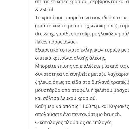
απ΄τις ετικέτες κρασιού, σερβίρονται και 
& 250ml.
Το κρασί σας μπορείτε να συνοδεύσετε με
(από τα καλύτερα που έχω δοκιμάσει), ταρ
dressing, γαρίδες καταϊφι με γλυκόξινη σά
flakes παρμεζάνας.
Εξαιρετικό το πλατό ελληνικών τυριών με 
σπιτικά κριτσίνια ολικής άλεσης.
Μπορείτε επίσης να επιλέξετε μία από τις
δυνατότητα να κινηθείτε μεταξύ λαχταριστ
ζήλεψα όπως το είδα στο διπλανό τραπέζι),
μουστάρδα από σταφύλι ή φιλέτου μόσχου 
και σάλτσα λευκού κρασιού.
Καθημερινά από τις 11.00 π.μ. και Κυριακές 
απολαύσετε ένα πεντανόστιμο brunch.
Ο κατάλογος πλούσιος σε επιλογές: