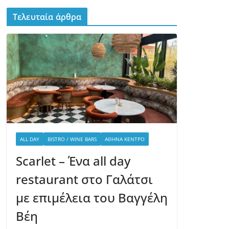
Τελευταία άρθρα
ALL DAY
BISTRO / WINE BARS
ΑΘΉΝΑ ΚΈΝΤΡΟ
Scarlet – Ένα all day
restaurant στο Γαλάτσι
με επιμέλεια του Βαγγέλη
Βέη