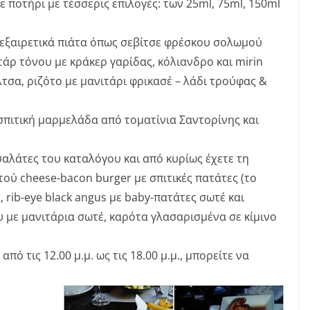
σε ποτήρι με τέσσερις επιλογές: των 25ml, 75ml, 150ml
 εξαιρετικά πιάτα όπως σεβίτσε φρέσκου σολωμού
τάρ τόνου με κράκερ γαρίδας, κόλιανδρο και mirin
λτσα, ριζότο με μανιτάρι φρικασέ – λάδι τρούφας &
σπιτική μαρμελάδα από τοματίνια Σαντορίνης και
 σαλάτες του καταλόγου και από κυρίως έχετε τη
ού cheese-bacon burger με σπιτικές πατάτες (το
 rib-eye black angus με baby-πατάτες σωτέ και
με μανιτάρια σωτέ, καρότα γλασαρισμένα σε κίμινο
από τις 12.00 μ.μ. ως τις 18.00 μ.μ., μπορείτε να