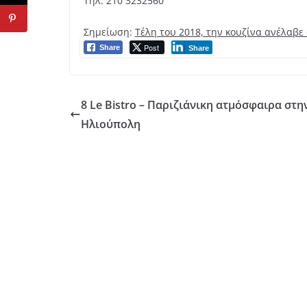
Τηλ. 210 3232560
Σημείωση:
Τέλη του 2018, την κουζίνα ανέλαβε
Post
Share
Share
8 Le Bistro – Παριζιάνικη ατμόσφαιρα στη
Ηλιούπολη