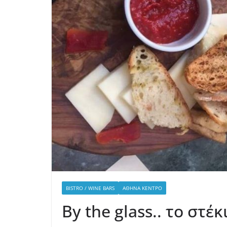
BISTRO / WINE BARS
ΑΘΉΝΑ ΚΈΝΤΡΟ
By the glass.. το στέ