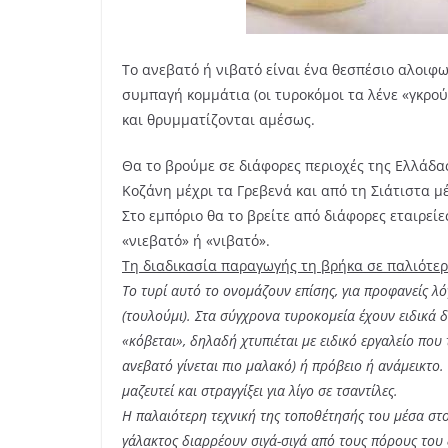
Το ανεβατό ή νιβατό είναι ένα θεσπέσιο αλοιφωτ
συμπαγή κομμάτια (οι τυροκόμοι τα λένε «γκρο
και θρυμματίζονται αμέσως.
Θα το βρούμε σε διάφορες περιοχές της Ελλάδα
Κοζάνη μέχρι τα Γρεβενά και από τη Σιάτιστα μ
Στο εμπόριο θα το βρείτε από διάφορες εταιρεί
«νιεβατό» ή «νιβατό».
Τη διαδικασία παραγωγής τη βρήκα σε παλιότε
Το τυρί αυτό το ονομάζουν επίσης, για προφανείς λό
(τουλούμι). Στα σύγχρονα τυροκομεία έχουν ειδικά δ
«κόβεται», δηλαδή χτυπιέται με ειδικό εργαλείο που 
ανεβατό γίνεται πιο μαλακό) ή πρόβειο ή ανάμεικτο.
μαζευτεί και στραγγίξει για λίγο σε τσαντίλες.
Η παλαιότερη τεχνική της τοποθέτησής του μέσα στο
γάλακτος διαρρέουν σιγά-σιγά από τους πόρους του 