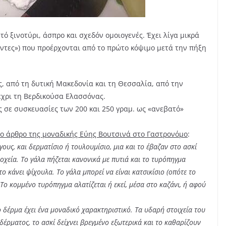
ό ξινοτύρι, άσπρο και σχεδόν ομοιογενές. Έχει λίγα μικρά
ύντες») που προέρχονται από το πρώτο κόψιμο μετά την πήξη
ς, από τη δυτική Μακεδονία και τη Θεσσαλία, από την
έχρι τη Βερδικούσα Ελασσόνας.
ες σε συσκευασίες των 200 και 250 γραμ. ως «ανεβατό»
ρο άρθρο της μοναδικής Εύης Βουτσινά στο Γαστρονόμο
:
γους, και δερματίσιο ή τουλουμίσιο, μια και το έβαζαν στο ασκί
οχεία. Το γάλα πήζεται κανονικά με πυτιά και το τυρόπηγμα
το κάνει ψίχουλα. Το γάλα μπορεί να είναι κατσικίσιο (οπότε το
 Το κομμένο τυρόπηγμα αλατίζεται ή εκεί, μέσα στο καζάνι, ή αφού
 δέρμα έχει ένα μοναδικό χαρακτηριστικό. Τα υδαρή στοιχεία του
δέρματος, το ασκί δείχνει βρεγμένο εξωτερικά και το καθαρίζουν