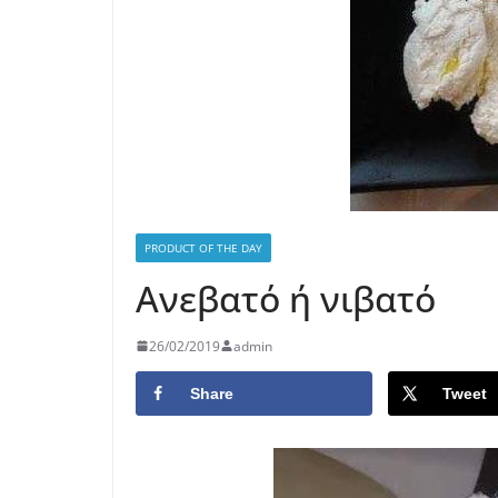
PRODUCT OF THE DAY
Ανεβατό ή νιβατό
26/02/2019
admin
Share
Tweet