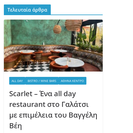
Τελευταία άρθρα
ALL DAY
BISTRO / WINE BARS
ΑΘΉΝΑ ΚΈΝΤΡΟ
Scarlet – Ένα all day
restaurant στο Γαλάτσι
με επιμέλεια του Βαγγέλη
Βέη