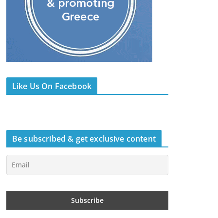
Like Us On Facebook
Be subscribed & get exclusive content